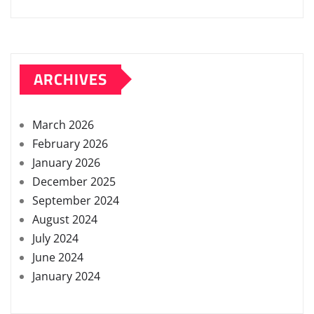
ARCHIVES
March 2026
February 2026
January 2026
December 2025
September 2024
August 2024
July 2024
June 2024
January 2024