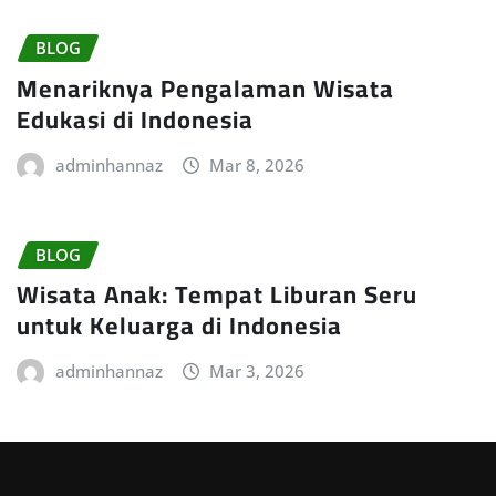
BLOG
Menariknya Pengalaman Wisata
Edukasi di Indonesia
adminhannaz
Mar 8, 2026
BLOG
Wisata Anak: Tempat Liburan Seru
untuk Keluarga di Indonesia
adminhannaz
Mar 3, 2026