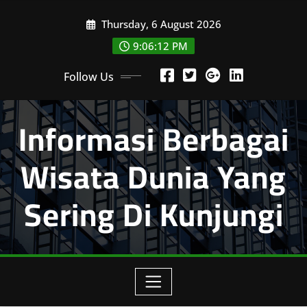
Skip
Thursday, 6 August 2026
to
content
9:06:13 PM
Follow Us
Informasi Berbagai
Wisata Dunia Yang
Sering Di Kunjungi