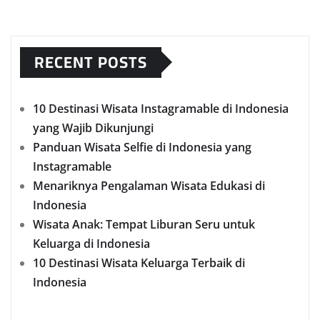
RECENT POSTS
10 Destinasi Wisata Instagramable di Indonesia
yang Wajib Dikunjungi
Panduan Wisata Selfie di Indonesia yang
Instagramable
Menariknya Pengalaman Wisata Edukasi di
Indonesia
Wisata Anak: Tempat Liburan Seru untuk
Keluarga di Indonesia
10 Destinasi Wisata Keluarga Terbaik di
Indonesia