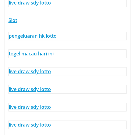
live draw sdy lotto
Slot
pengeluaran hk lotto
togel macau hari ini
live draw sdy lotto
live draw sdy lotto
live draw sdy lotto
live draw sdy lotto