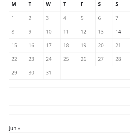
M
T
W
T
F
S
S
1
2
3
4
5
6
7
8
9
10
11
12
13
14
15
16
17
18
19
20
21
22
23
24
25
26
27
28
29
30
31
Jun »