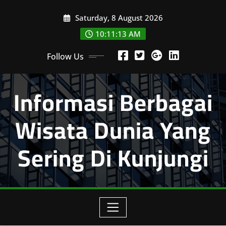
Skip
Saturday, 8 August 2026
to
content
10:11:14 AM
Follow Us
Informasi Berbagai
Wisata Dunia Yang
Sering Di Kunjungi