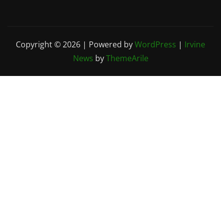
Copyright © 2026 | Powered by
WordPress
|
Irvine
News
by
ThemeArile