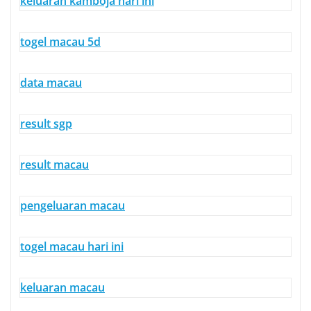
keluaran kamboja hari ini
togel macau 5d
data macau
result sgp
result macau
pengeluaran macau
togel macau hari ini
keluaran macau