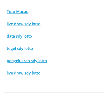
Toto Macau
live draw sdy lotto
data sdy lotto
togel sdy lotto
pengeluaran sdy lotto
live draw sdy lotto