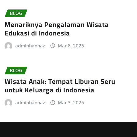
BLOG
Menariknya Pengalaman Wisata
Edukasi di Indonesia
adminhannaz
Mar 8, 2026
BLOG
Wisata Anak: Tempat Liburan Seru
untuk Keluarga di Indonesia
adminhannaz
Mar 3, 2026