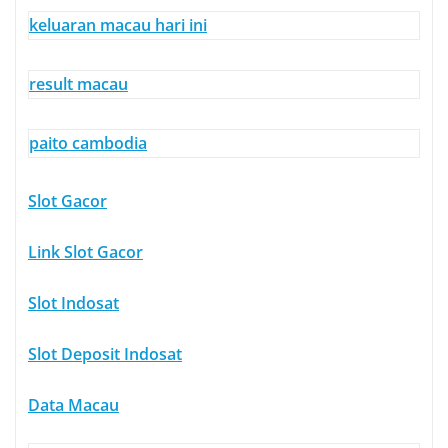
keluaran macau hari ini
result macau
paito cambodia
Slot Gacor
Link Slot Gacor
Slot Indosat
Slot Deposit Indosat
Data Macau