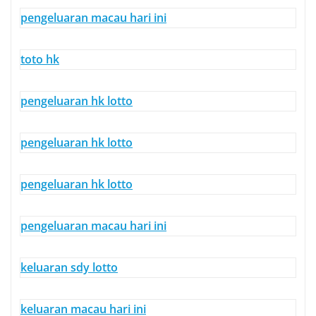
pengeluaran macau hari ini
toto hk
pengeluaran hk lotto
pengeluaran hk lotto
pengeluaran hk lotto
pengeluaran macau hari ini
keluaran sdy lotto
keluaran macau hari ini