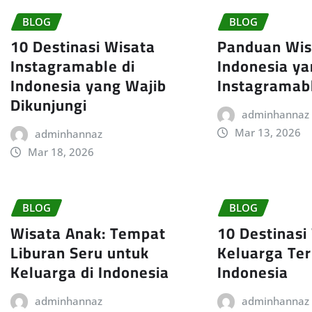
BLOG
BLOG
10 Destinasi Wisata
Panduan Wisa
Instagramable di
Indonesia y
Indonesia yang Wajib
Instagramab
Dikunjungi
adminhannaz
Mar 13, 2026
adminhannaz
Mar 18, 2026
BLOG
BLOG
Wisata Anak: Tempat
10 Destinasi
Liburan Seru untuk
Keluarga Ter
Keluarga di Indonesia
Indonesia
adminhannaz
adminhannaz