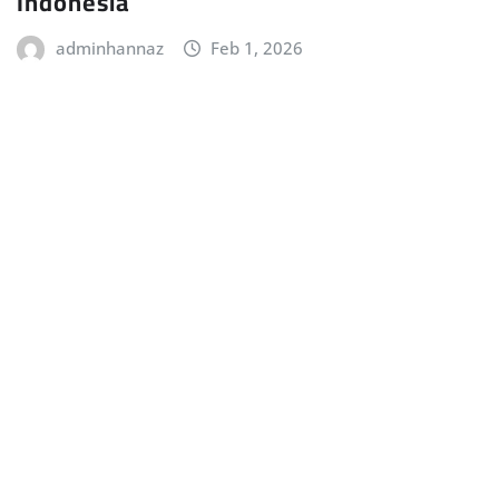
Indonesia
adminhannaz
Feb 1, 2026