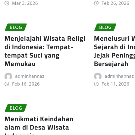
Mar 3, 2026
Feb 26, 2026
BLOG
BLOG
Menjelajahi Wisata Religi
Menelusuri 
di Indonesia: Tempat-
Sejarah di In
tempat Suci yang
Jejak Pening
Memukau
Bersejarah
adminhannaz
adminhannaz
Feb 16, 2026
Feb 11, 2026
BLOG
Menikmati Keindahan
alam di Desa Wisata