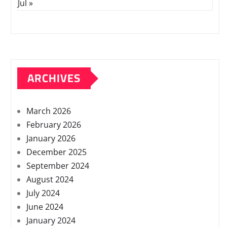
Jul »
ARCHIVES
March 2026
February 2026
January 2026
December 2025
September 2024
August 2024
July 2024
June 2024
January 2024