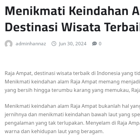
Menikmati Keindahan A
Destinasi Wisata Terbai
adminhannaz
Jun 30, 2024
0
Raja Ampat, destinasi wisata terbaik di Indonesia yang t
Menikmati keindahan alam Raja Ampat memang menjadi pe
yang bersih hingga terumbu karang yang memukau, Ra
Menikmati keindahan alam Raja Ampat bukanlah hal yang s
jernihnya dan menikmati keindahan bawah laut yang sp
pengalaman yang tak terlupakan. Menyelam di Raja Am
warna dan kehidupan laut yang beragam.