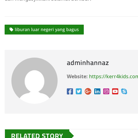
liburan luar negeri yang bagus
adminhannaz
Website:
https://kerr4kids.co
RELATED STORY