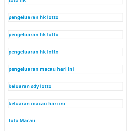
toto hk
pengeluaran hk lotto
pengeluaran hk lotto
pengeluaran hk lotto
pengeluaran macau hari ini
keluaran sdy lotto
keluaran macau hari ini
Toto Macau