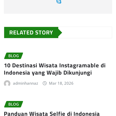
RELATED STORY
BLOG
10 Destinasi Wisata Instagramable di
Indonesia yang Wajib Dikunjungi
adminhannaz
Mar 18, 2026
BLOG
Panduan Wisata Selfie di Indonesia