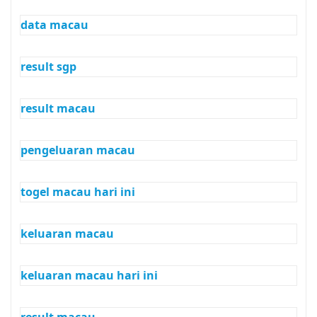
data macau
result sgp
result macau
pengeluaran macau
togel macau hari ini
keluaran macau
keluaran macau hari ini