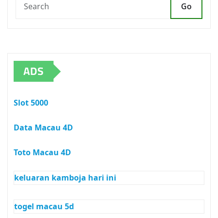
Go
ADS
Slot 5000
Data Macau 4D
Toto Macau 4D
keluaran kamboja hari ini
togel macau 5d