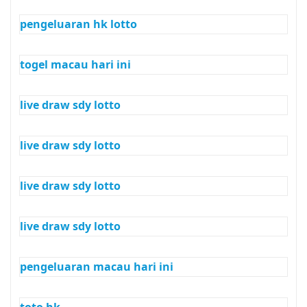
pengeluaran hk lotto
togel macau hari ini
live draw sdy lotto
live draw sdy lotto
live draw sdy lotto
live draw sdy lotto
pengeluaran macau hari ini