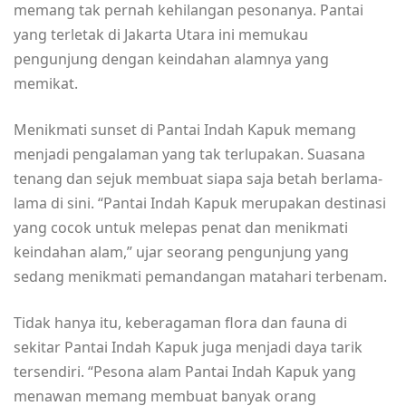
memang tak pernah kehilangan pesonanya. Pantai
yang terletak di Jakarta Utara ini memukau
pengunjung dengan keindahan alamnya yang
memikat.
Menikmati sunset di Pantai Indah Kapuk memang
menjadi pengalaman yang tak terlupakan. Suasana
tenang dan sejuk membuat siapa saja betah berlama-
lama di sini. “Pantai Indah Kapuk merupakan destinasi
yang cocok untuk melepas penat dan menikmati
keindahan alam,” ujar seorang pengunjung yang
sedang menikmati pemandangan matahari terbenam.
Tidak hanya itu, keberagaman flora dan fauna di
sekitar Pantai Indah Kapuk juga menjadi daya tarik
tersendiri. “Pesona alam Pantai Indah Kapuk yang
menawan memang membuat banyak orang