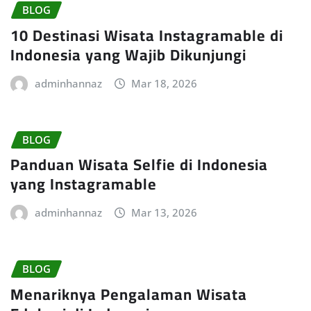
BLOG
10 Destinasi Wisata Instagramable di
Indonesia yang Wajib Dikunjungi
adminhannaz
Mar 18, 2026
BLOG
Panduan Wisata Selfie di Indonesia
yang Instagramable
adminhannaz
Mar 13, 2026
BLOG
Menariknya Pengalaman Wisata