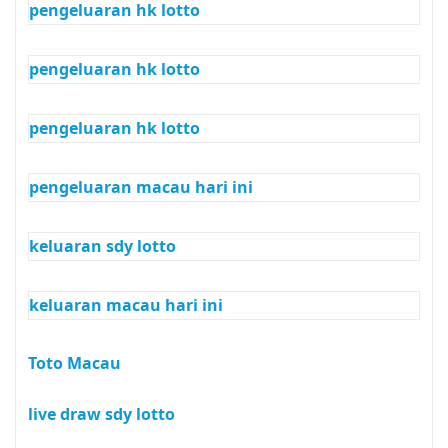
pengeluaran hk lotto
pengeluaran hk lotto
pengeluaran hk lotto
pengeluaran macau hari ini
keluaran sdy lotto
keluaran macau hari ini
Toto Macau
live draw sdy lotto