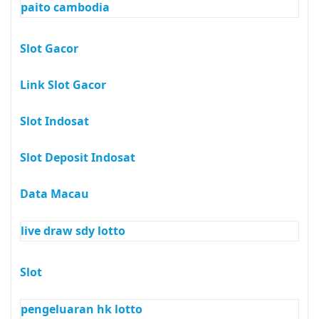
paito cambodia
Slot Gacor
Link Slot Gacor
Slot Indosat
Slot Deposit Indosat
Data Macau
live draw sdy lotto
Slot
pengeluaran hk lotto