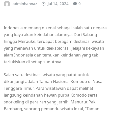
adminhannaz
Jul 14, 2024
0
Indonesia memang dikenal sebagai salah satu negara
yang kaya akan keindahan alamnya. Dari Sabang
hingga Merauke, terdapat beragam destinasi wisata
yang menawan untuk dieksplorasi. Jelajahi kekayaan
alam Indonesia dan temukan keindahan yang tak
terlukiskan di setiap sudutnya.
Salah satu destinasi wisata yang patut untuk
dikunjungi adalah Taman Nasional Komodo di Nusa
Tenggara Timur. Para wisatawan dapat melihat
langsung keindahan hewan purba Komodo serta
snorkeling di perairan yang jernih. Menurut Pak
Bambang, seorang pemandu wisata lokal, “Taman