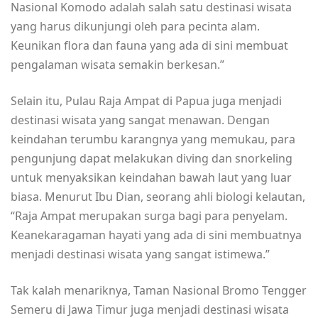
Nasional Komodo adalah salah satu destinasi wisata
yang harus dikunjungi oleh para pecinta alam.
Keunikan flora dan fauna yang ada di sini membuat
pengalaman wisata semakin berkesan.”
Selain itu, Pulau Raja Ampat di Papua juga menjadi
destinasi wisata yang sangat menawan. Dengan
keindahan terumbu karangnya yang memukau, para
pengunjung dapat melakukan diving dan snorkeling
untuk menyaksikan keindahan bawah laut yang luar
biasa. Menurut Ibu Dian, seorang ahli biologi kelautan,
“Raja Ampat merupakan surga bagi para penyelam.
Keanekaragaman hayati yang ada di sini membuatnya
menjadi destinasi wisata yang sangat istimewa.”
Tak kalah menariknya, Taman Nasional Bromo Tengger
Semeru di Jawa Timur juga menjadi destinasi wisata