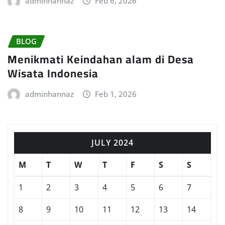
adminhannaz
Feb 6, 2026
BLOG
Menikmati Keindahan alam di Desa
Wisata Indonesia
adminhannaz
Feb 1, 2026
JULY 2024
M
T
W
T
F
S
S
1
2
3
4
5
6
7
8
9
10
11
12
13
14