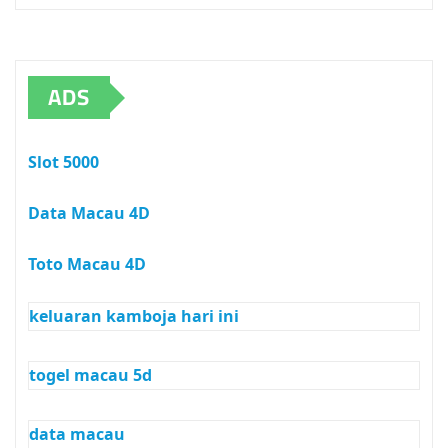
ADS
Slot 5000
Data Macau 4D
Toto Macau 4D
keluaran kamboja hari ini
togel macau 5d
data macau