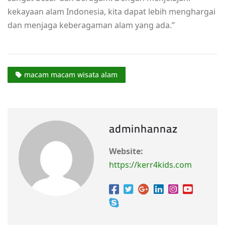
kekayaan alam Indonesia, kita dapat lebih menghargai
dan menjaga keberagaman alam yang ada.”
macam macam wisata alam
adminhannaz
Website:
https://kerr4kids.com