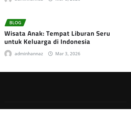
BLOG
Wisata Anak: Tempat Liburan Seru
untuk Keluarga di Indonesia
adminhannaz
Mar 3, 2026
Copyright © 2026 | Powered by
WordPress
|
Irvine
News
by
ThemeArile