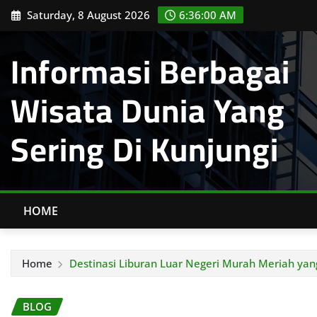
Skip
Saturday, 8 August 2026
6:36:01 AM
to
content
Informasi Berbagai
Wisata Dunia Yang
Sering Di Kunjungi
HOME
Home
Destinasi Liburan Luar Negeri Murah Meriah yan
BLOG