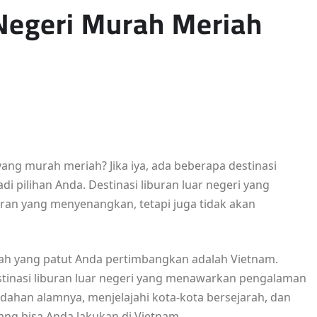
 Negeri Murah Meriah
ng murah meriah? Jika iya, ada beberapa destinasi
di pilihan Anda. Destinasi liburan luar negeri yang
an yang menyenangkan, tetapi juga tidak akan
riah yang patut Anda pertimbangkan adalah Vietnam.
stinasi liburan luar negeri yang menawarkan pengalaman
dahan alamnya, menjelajahi kota-kota bersejarah, dan
yang bisa Anda lakukan di Vietnam.