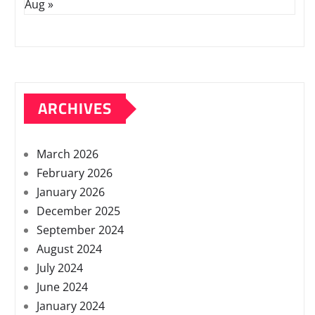
Aug »
ARCHIVES
March 2026
February 2026
January 2026
December 2025
September 2024
August 2024
July 2024
June 2024
January 2024