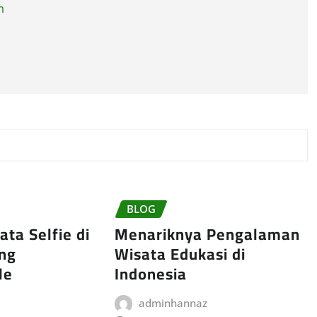
m
BLOG
ta Selfie di
Menariknya Pengalaman
ang
Wisata Edukasi di
le
Indonesia
adminhannaz