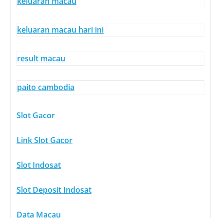
keluaran macau
keluaran macau hari ini
result macau
paito cambodia
Slot Gacor
Link Slot Gacor
Slot Indosat
Slot Deposit Indosat
Data Macau