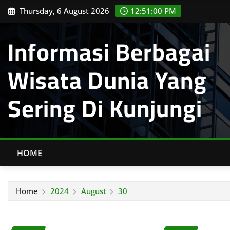
Skip
Thursday, 6 August 2026
12:51:01 PM
to
content
Informasi Berbagai
Wisata Dunia Yang
Sering Di Kunjungi
HOME
Home
2024
August
30