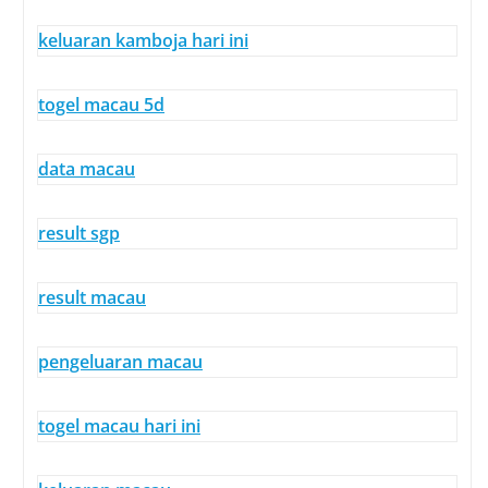
keluaran kamboja hari ini
togel macau 5d
data macau
result sgp
result macau
pengeluaran macau
togel macau hari ini