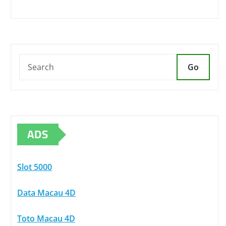
Go
ADS
Slot 5000
Data Macau 4D
Toto Macau 4D