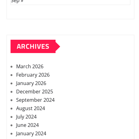
Sep »
ARCHIVES
March 2026
February 2026
January 2026
December 2025
September 2024
August 2024
July 2024
June 2024
January 2024