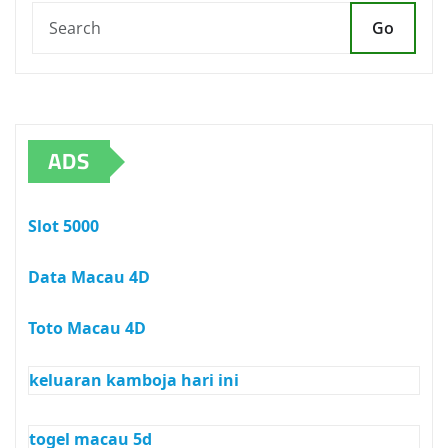
Go
ADS
Slot 5000
Data Macau 4D
Toto Macau 4D
keluaran kamboja hari ini
togel macau 5d