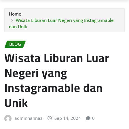
Home
Wisata Liburan Luar Negeri yang Instagramable
dan Unik
BLOG
Wisata Liburan Luar
Negeri yang
Instagramable dan
Unik
adminhannaz
Sep 14, 2024
0