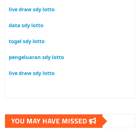
live draw sdy lotto
data sdy lotto
togel sdy lotto
pengeluaran sdy lotto
live draw sdy lotto
YOU MAY HAVE MISSED