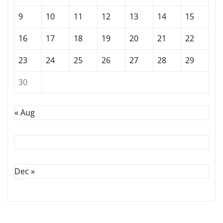
9
10
11
12
13
14
15
16
17
18
19
20
21
22
23
24
25
26
27
28
29
30
« Aug
Dec »