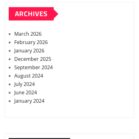
ARCHIVES
March 2026
February 2026
January 2026
December 2025
September 2024
August 2024
July 2024
June 2024
January 2024