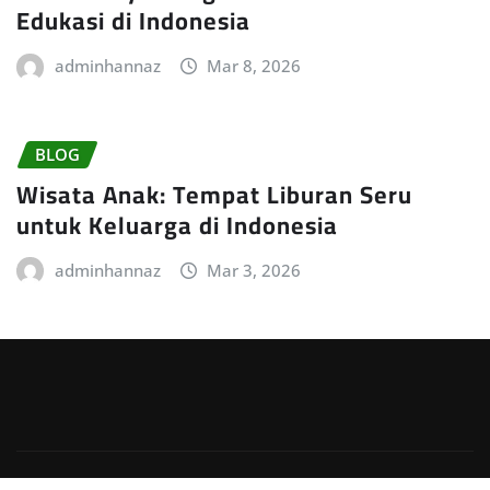
Edukasi di Indonesia
adminhannaz
Mar 8, 2026
BLOG
Wisata Anak: Tempat Liburan Seru
untuk Keluarga di Indonesia
adminhannaz
Mar 3, 2026