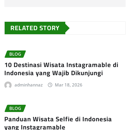
RELATED STORY
BLOG
10 Destinasi Wisata Instagramable di
Indonesia yang Wajib Dikunjungi
adminhannaz
Mar 18, 2026
BLOG
Panduan Wisata Selfie di Indonesia
yang Instagramable