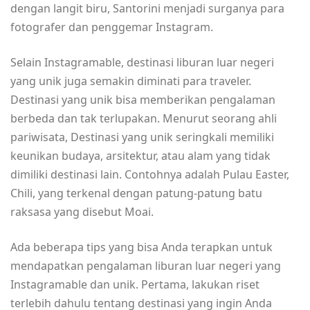
dengan langit biru, Santorini menjadi surganya para
fotografer dan penggemar Instagram.
Selain Instagramable, destinasi liburan luar negeri
yang unik juga semakin diminati para traveler.
Destinasi yang unik bisa memberikan pengalaman
berbeda dan tak terlupakan. Menurut seorang ahli
pariwisata, Destinasi yang unik seringkali memiliki
keunikan budaya, arsitektur, atau alam yang tidak
dimiliki destinasi lain. Contohnya adalah Pulau Easter,
Chili, yang terkenal dengan patung-patung batu
raksasa yang disebut Moai.
Ada beberapa tips yang bisa Anda terapkan untuk
mendapatkan pengalaman liburan luar negeri yang
Instagramable dan unik. Pertama, lakukan riset
terlebih dahulu tentang destinasi yang ingin Anda