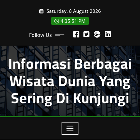
Skip
Saturday, 8 August 2026
to
content
4:35:52 PM
Follow Us
Informasi Berbagai
Wisata Dunia Yang
Sering Di Kunjungi