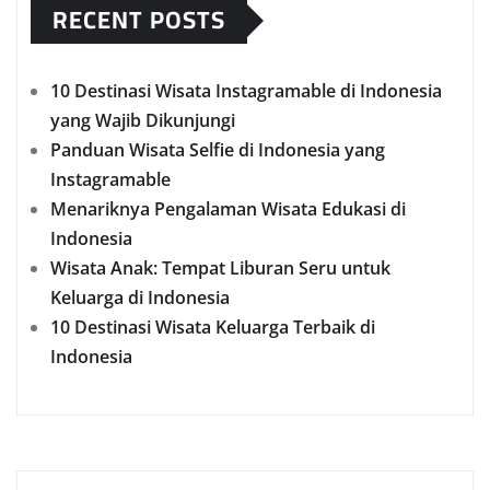
RECENT POSTS
10 Destinasi Wisata Instagramable di Indonesia
yang Wajib Dikunjungi
Panduan Wisata Selfie di Indonesia yang
Instagramable
Menariknya Pengalaman Wisata Edukasi di
Indonesia
Wisata Anak: Tempat Liburan Seru untuk
Keluarga di Indonesia
10 Destinasi Wisata Keluarga Terbaik di
Indonesia