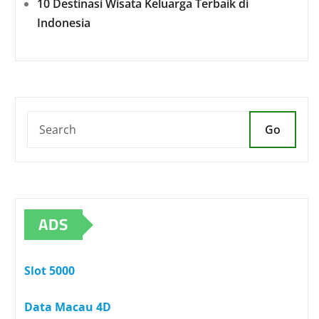
10 Destinasi Wisata Keluarga Terbaik di
Indonesia
Go
ADS
Slot 5000
Data Macau 4D