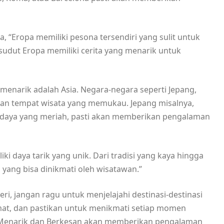
, “Eropa memiliki pesona tersendiri yang sulit untuk
ap sudut Eropa memiliki cerita yang menarik untuk
h menarik adalah Asia. Negara-negara seperti Jepang,
 dan tempat wisata yang memukau. Jepang misalnya,
budaya yang meriah, pasti akan memberikan pengalaman
ki daya tarik yang unik. Dari tradisi yang kaya hingga
u yang bisa dinikmati oleh wisatawan.”
ri, jangan ragu untuk menjelajahi destinasi-destinasi
mat, dan pastikan untuk menikmati setiap momen
ng Menarik dan Berkesan akan memberikan pengalaman