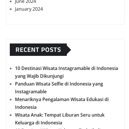
June 2024
January 2024
RECENT POSTS
10 Destinasi Wisata Instagramable di Indonesia
yang Wajib Dikunjungi
Panduan Wisata Selfie di Indonesia yang
Instagramable
Menariknya Pengalaman Wisata Edukasi di
Indonesia
Wisata Anak: Tempat Liburan Seru untuk
Keluarga di Indonesia