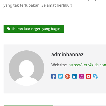
yang tak terlupakan. Selamat berlibur!
liburan luar negeri yang bagus
adminhannaz
Website:
https://kerr4kids.co