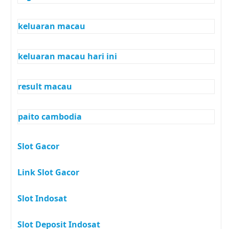
keluaran macau
keluaran macau hari ini
result macau
paito cambodia
Slot Gacor
Link Slot Gacor
Slot Indosat
Slot Deposit Indosat