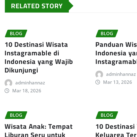
RELATED STORY
BLOG
BLOG
10 Destinasi Wisata
Panduan Wisa
Instagramable di
Indonesia y
Indonesia yang Wajib
Instagramab
Dikunjungi
adminhannaz
Mar 13, 2026
adminhannaz
Mar 18, 2026
BLOG
BLOG
Wisata Anak: Tempat
10 Destinasi
Liburan Seru untuk
Keluarga Ter