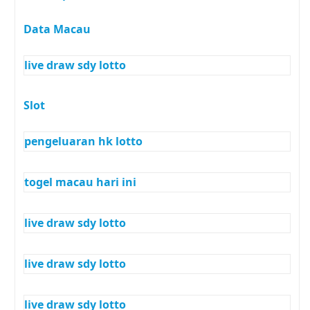
Data Macau
live draw sdy lotto
Slot
pengeluaran hk lotto
togel macau hari ini
live draw sdy lotto
live draw sdy lotto
live draw sdy lotto