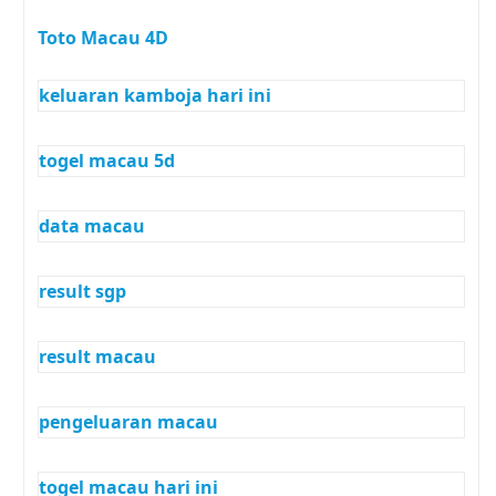
Toto Macau 4D
keluaran kamboja hari ini
togel macau 5d
data macau
result sgp
result macau
pengeluaran macau
togel macau hari ini