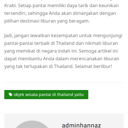
Krabi. Setiap pantai memiliki daya tarik dan keunikan
tersendiri, sehingga Anda akan dimanjakan dengan
pilihan destinasi liburan yang beragam.
Jadi, jangan lewatkan kesempatan untuk mengunjungi
pantai-pantai terbaik di Thailand dan nikmati liburan
yang memikat di negara indah ini. Semoga artikel ini
dapat membantu Anda dalam merencanakan liburan
yang tak terlupakan di Thailand. Selamat berlibur!
objek wisata pantai di thailand yaitu
adminhannaz