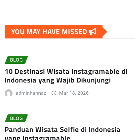
YOU MAY HAVE MISSED
BLOG
10 Destinasi Wisata Instagramable di
Indonesia yang Wajib Dikunjungi
adminhannaz
Mar 18, 2026
BLOG
Panduan Wisata Selfie di Indonesia
yang Instagramable