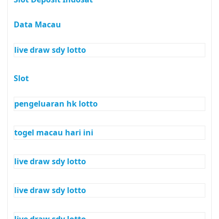
Data Macau
live draw sdy lotto
Slot
pengeluaran hk lotto
togel macau hari ini
live draw sdy lotto
live draw sdy lotto