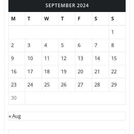
SEPTEMBER 2024
M
T
W
T
F
S
S
1
2
3
4
5
6
7
8
9
10
11
12
13
14
15
16
17
18
19
20
21
22
23
24
25
26
27
28
29
30
« Aug