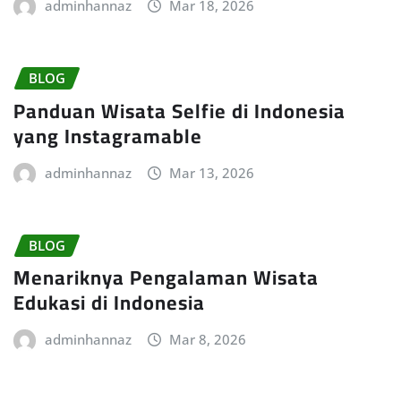
adminhannaz
Mar 18, 2026
BLOG
Panduan Wisata Selfie di Indonesia
yang Instagramable
adminhannaz
Mar 13, 2026
BLOG
Menariknya Pengalaman Wisata
Edukasi di Indonesia
adminhannaz
Mar 8, 2026