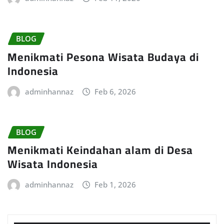
BLOG
Menikmati Pesona Wisata Budaya di
Indonesia
adminhannaz
Feb 6, 2026
BLOG
Menikmati Keindahan alam di Desa
Wisata Indonesia
adminhannaz
Feb 1, 2026