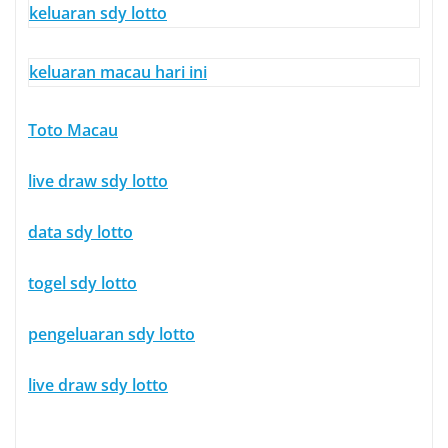
keluaran sdy lotto
keluaran macau hari ini
Toto Macau
live draw sdy lotto
data sdy lotto
togel sdy lotto
pengeluaran sdy lotto
live draw sdy lotto