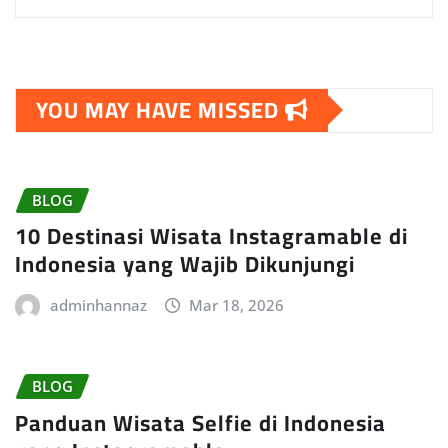
YOU MAY HAVE MISSED
BLOG
10 Destinasi Wisata Instagramable di
Indonesia yang Wajib Dikunjungi
adminhannaz
Mar 18, 2026
BLOG
Panduan Wisata Selfie di Indonesia