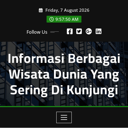
Skip
Friday, 7 August 2026
to
content
9:57:51 AM
Follow Us
Informasi Berbagai
Wisata Dunia Yang
Sering Di Kunjungi