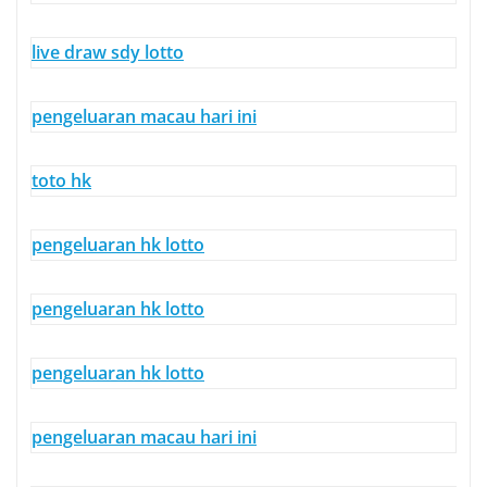
live draw sdy lotto
pengeluaran macau hari ini
toto hk
pengeluaran hk lotto
pengeluaran hk lotto
pengeluaran hk lotto
pengeluaran macau hari ini