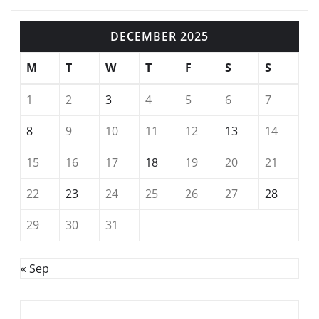
DECEMBER 2025
M
T
W
T
F
S
S
1
2
3
4
5
6
7
8
9
10
11
12
13
14
15
16
17
18
19
20
21
22
23
24
25
26
27
28
29
30
31
« Sep