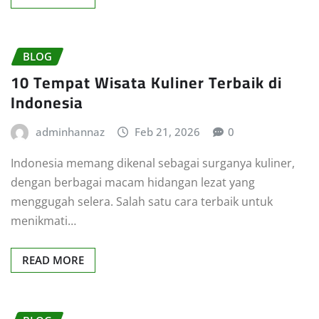
BLOG
10 Tempat Wisata Kuliner Terbaik di
Indonesia
adminhannaz
Feb 21, 2026
0
Indonesia memang dikenal sebagai surganya kuliner,
dengan berbagai macam hidangan lezat yang
menggugah selera. Salah satu cara terbaik untuk
menikmati…
READ MORE