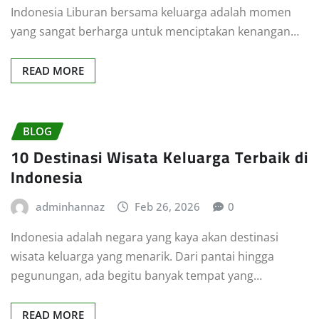
Indonesia Liburan bersama keluarga adalah momen
yang sangat berharga untuk menciptakan kenangan…
READ MORE
BLOG
10 Destinasi Wisata Keluarga Terbaik di
Indonesia
adminhannaz
Feb 26, 2026
0
Indonesia adalah negara yang kaya akan destinasi
wisata keluarga yang menarik. Dari pantai hingga
pegunungan, ada begitu banyak tempat yang…
READ MORE