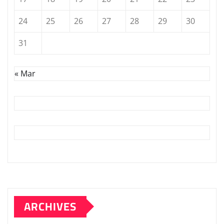
24
25
26
27
28
29
30
31
« Mar
ARCHIVES