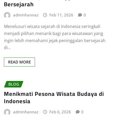
Bersejarah
adminhannaz
Feb 11, 2026
0
Menelusuri wisata sejarah di Indonesia seringkali
menjadi pilihan menarik bagi para wisatawan yang
ingin lebih memahami jejak peninggalan bersejarah
di…
READ MORE
BLOG
Menikmati Pesona Wisata Budaya di
Indonesia
adminhannaz
Feb 6, 2026
0