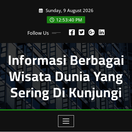
Skip
Sunday, 9 August 2026
to
content
12:53:41 PM
Follow Us
Informasi Berbagai
Wisata Dunia Yang
Sering Di Kunjungi