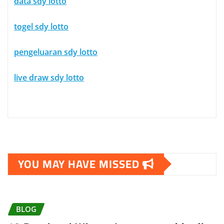
data sdy lotto
togel sdy lotto
pengeluaran sdy lotto
live draw sdy lotto
YOU MAY HAVE MISSED
BLOG