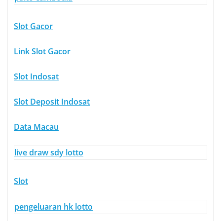
Slot Gacor
Link Slot Gacor
Slot Indosat
Slot Deposit Indosat
Data Macau
live draw sdy lotto
Slot
pengeluaran hk lotto