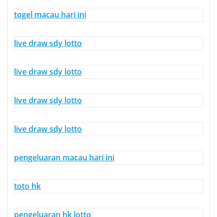
togel macau hari ini
live draw sdy lotto
live draw sdy lotto
live draw sdy lotto
live draw sdy lotto
pengeluaran macau hari ini
toto hk
pengeluaran hk lotto