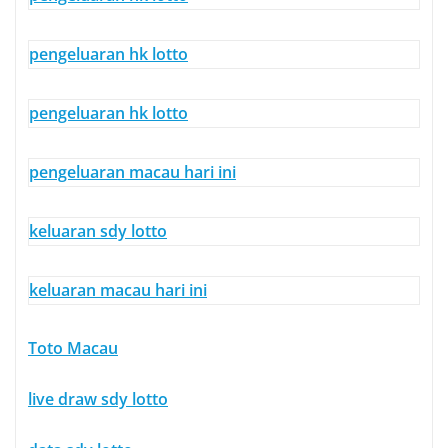
pengeluaran hk lotto
pengeluaran hk lotto
pengeluaran macau hari ini
keluaran sdy lotto
keluaran macau hari ini
Toto Macau
live draw sdy lotto