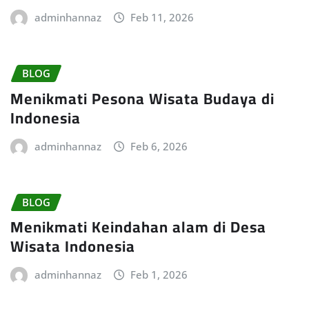
adminhannaz
Feb 11, 2026
BLOG
Menikmati Pesona Wisata Budaya di
Indonesia
adminhannaz
Feb 6, 2026
BLOG
Menikmati Keindahan alam di Desa
Wisata Indonesia
adminhannaz
Feb 1, 2026