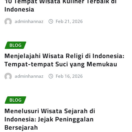
10 Tempat Wisata Kuliner Terbaik di
Indonesia
adminhannaz
Feb 21, 2026
BLOG
Menjelajahi Wisata Religi di Indonesia:
Tempat-tempat Suci yang Memukau
adminhannaz
Feb 16, 2026
BLOG
Menelusuri Wisata Sejarah di
Indonesia: Jejak Peninggalan
Bersejarah