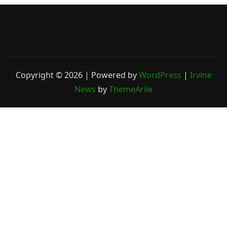
Copyright © 2026 | Powered by
WordPress
|
Irvine
News
by
ThemeArile