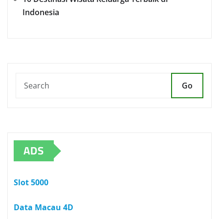
Indonesia
Go
ADS
Slot 5000
Data Macau 4D