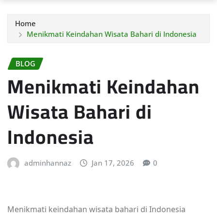
Home
Menikmati Keindahan Wisata Bahari di Indonesia
BLOG
Menikmati Keindahan
Wisata Bahari di
Indonesia
adminhannaz
Jan 17, 2026
0
Menikmati keindahan wisata bahari di Indonesia