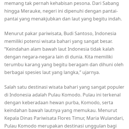
memang tak pernah kehabisan pesona. Dari Sabang
hingga Merauke, negeri ini dipenuhi dengan pantai-
pantai yang menakjubkan dan laut yang begitu indah.
Menurut pakar pariwisata, Budi Santoso, Indonesia
memiliki potensi wisata bahari yang sangat besar.
“Keindahan alam bawah laut Indonesia tidak kalah
dengan negara-negara lain di dunia. Kita memiliki
terumbu karang yang begitu beragam dan dihuni oleh
berbagai spesies laut yang langka,” ujarnya.
Salah satu destinasi wisata bahari yang sangat populer
di Indonesia adalah Pulau Komodo. Pulau ini terkenal
dengan keberadaan hewan purba, Komodo, serta
keindahan bawah lautnya yang memukau. Menurut
Kepala Dinas Pariwisata Flores Timur, Maria Wulandari,
Pulau Komodo merupakan destinasi unggulan bagi