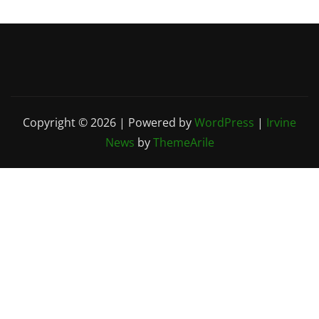
Copyright © 2026 | Powered by
WordPress
|
Irvine
News
by
ThemeArile