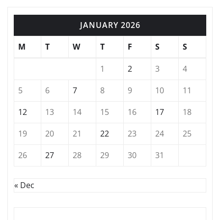
JANUARY 2026
M
T
W
T
F
S
S
1
2
3
4
5
6
7
8
9
10
11
12
13
14
15
16
17
18
19
20
21
22
23
24
25
26
27
28
29
30
31
« Dec