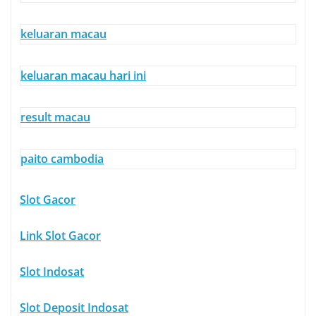
keluaran macau
keluaran macau hari ini
result macau
paito cambodia
Slot Gacor
Link Slot Gacor
Slot Indosat
Slot Deposit Indosat