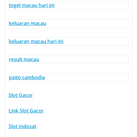
togel macau hari ini
keluaran macau
keluaran macau hari ini
result macau
paito cambodia
Slot Gacor
Link Slot Gacor
Slot Indosat