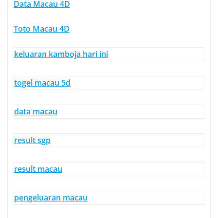
Data Macau 4D
Toto Macau 4D
keluaran kamboja hari ini
togel macau 5d
data macau
result sgp
result macau
pengeluaran macau