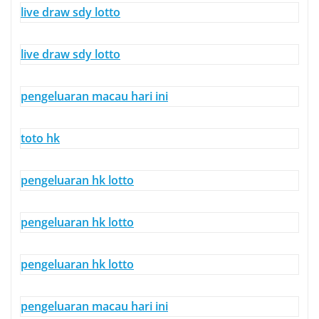
live draw sdy lotto
live draw sdy lotto
pengeluaran macau hari ini
toto hk
pengeluaran hk lotto
pengeluaran hk lotto
pengeluaran hk lotto
pengeluaran macau hari ini