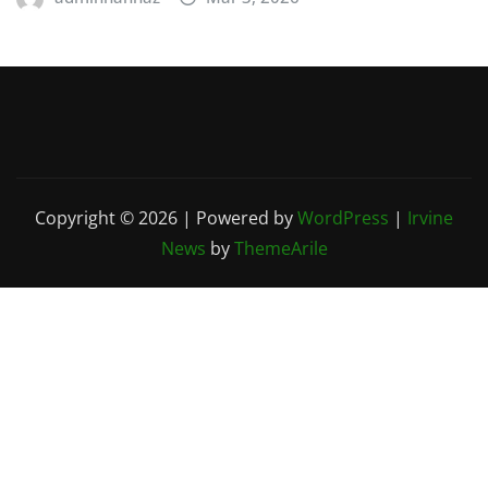
Copyright © 2026 | Powered by
WordPress
|
Irvine
News
by
ThemeArile