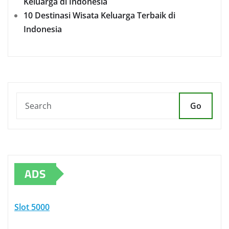
Keluarga di Indonesia
10 Destinasi Wisata Keluarga Terbaik di
Indonesia
Go
ADS
Slot 5000