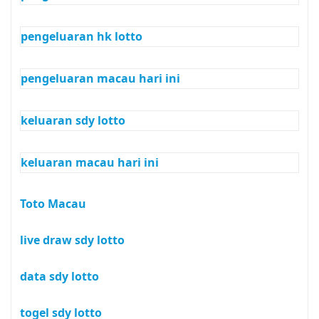
pengeluaran hk lotto
pengeluaran macau hari ini
keluaran sdy lotto
keluaran macau hari ini
Toto Macau
live draw sdy lotto
data sdy lotto
togel sdy lotto