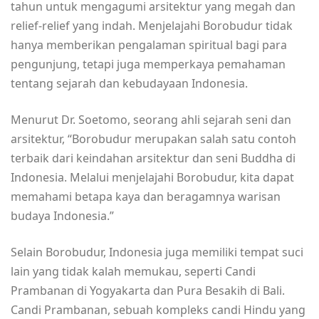
tahun untuk mengagumi arsitektur yang megah dan
relief-relief yang indah. Menjelajahi Borobudur tidak
hanya memberikan pengalaman spiritual bagi para
pengunjung, tetapi juga memperkaya pemahaman
tentang sejarah dan kebudayaan Indonesia.
Menurut Dr. Soetomo, seorang ahli sejarah seni dan
arsitektur, “Borobudur merupakan salah satu contoh
terbaik dari keindahan arsitektur dan seni Buddha di
Indonesia. Melalui menjelajahi Borobudur, kita dapat
memahami betapa kaya dan beragamnya warisan
budaya Indonesia.”
Selain Borobudur, Indonesia juga memiliki tempat suci
lain yang tidak kalah memukau, seperti Candi
Prambanan di Yogyakarta dan Pura Besakih di Bali.
Candi Prambanan, sebuah kompleks candi Hindu yang