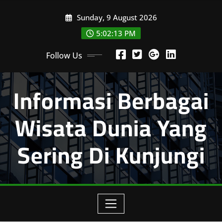
Skip
Sunday, 9 August 2026
to
content
5:02:14 PM
Follow Us
Informasi Berbagai
Wisata Dunia Yang
Sering Di Kunjungi