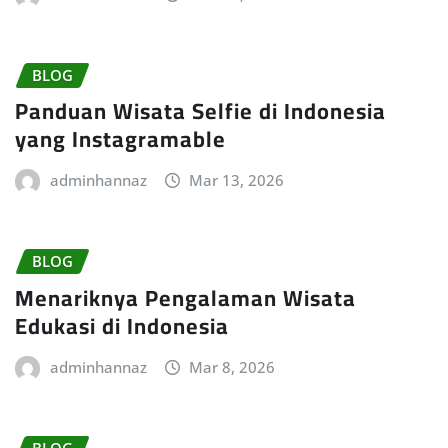
BLOG
Panduan Wisata Selfie di Indonesia
yang Instagramable
adminhannaz
Mar 13, 2026
BLOG
Menariknya Pengalaman Wisata
Edukasi di Indonesia
adminhannaz
Mar 8, 2026
BLOG