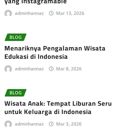
yang Instagramable
adminhannaz
Mar 13, 2026
BLOG
Menariknya Pengalaman Wisata
Edukasi di Indonesia
adminhannaz
Mar 8, 2026
BLOG
Wisata Anak: Tempat Liburan Seru
untuk Keluarga di Indonesia
adminhannaz
Mar 3, 2026