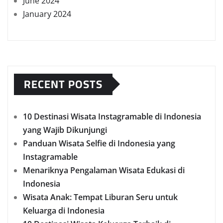
June 2024
January 2024
RECENT POSTS
10 Destinasi Wisata Instagramable di Indonesia
yang Wajib Dikunjungi
Panduan Wisata Selfie di Indonesia yang
Instagramable
Menariknya Pengalaman Wisata Edukasi di
Indonesia
Wisata Anak: Tempat Liburan Seru untuk
Keluarga di Indonesia