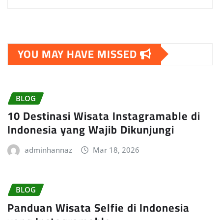
YOU MAY HAVE MISSED
BLOG
10 Destinasi Wisata Instagramable di
Indonesia yang Wajib Dikunjungi
adminhannaz
Mar 18, 2026
BLOG
Panduan Wisata Selfie di Indonesia