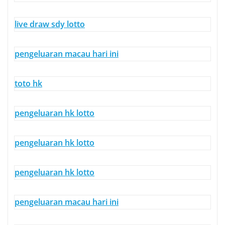
live draw sdy lotto
pengeluaran macau hari ini
toto hk
pengeluaran hk lotto
pengeluaran hk lotto
pengeluaran hk lotto
pengeluaran macau hari ini