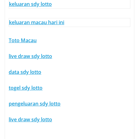
keluaran sdy lotto
keluaran macau hari ini
Toto Macau
live draw sdy lotto
data sdy lotto
togel sdy lotto
pengeluaran sdy lotto
live draw sdy lotto