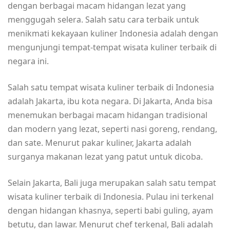
dengan berbagai macam hidangan lezat yang
menggugah selera. Salah satu cara terbaik untuk
menikmati kekayaan kuliner Indonesia adalah dengan
mengunjungi tempat-tempat wisata kuliner terbaik di
negara ini.
Salah satu tempat wisata kuliner terbaik di Indonesia
adalah Jakarta, ibu kota negara. Di Jakarta, Anda bisa
menemukan berbagai macam hidangan tradisional
dan modern yang lezat, seperti nasi goreng, rendang,
dan sate. Menurut pakar kuliner, Jakarta adalah
surganya makanan lezat yang patut untuk dicoba.
Selain Jakarta, Bali juga merupakan salah satu tempat
wisata kuliner terbaik di Indonesia. Pulau ini terkenal
dengan hidangan khasnya, seperti babi guling, ayam
betutu, dan lawar. Menurut chef terkenal, Bali adalah