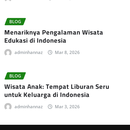
BLOG
Menariknya Pengalaman Wisata
Edukasi di Indonesia
adminhannaz
Mar 8, 2026
BLOG
Wisata Anak: Tempat Liburan Seru
untuk Keluarga di Indonesia
adminhannaz
Mar 3, 2026