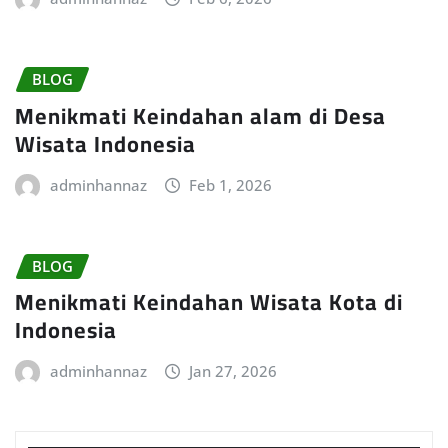
BLOG
Menikmati Keindahan alam di Desa
Wisata Indonesia
adminhannaz
Feb 1, 2026
BLOG
Menikmati Keindahan Wisata Kota di
Indonesia
adminhannaz
Jan 27, 2026