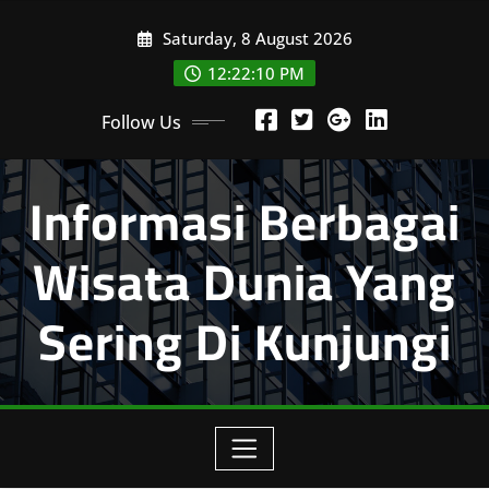
Skip
Saturday, 8 August 2026
to
content
12:22:11 PM
Follow Us
Informasi Berbagai
Wisata Dunia Yang
Sering Di Kunjungi