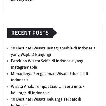
RECENT POSTS
10 Destinasi Wisata Instagramable di Indonesia
yang Wajib Dikunjungi
Panduan Wisata Selfie di Indonesia yang
Instagramable
Menariknya Pengalaman Wisata Edukasi di
Indonesia
Wisata Anak: Tempat Liburan Seru untuk
Keluarga di Indonesia
10 Destinasi Wisata Keluarga Terbaik di
Indonesia