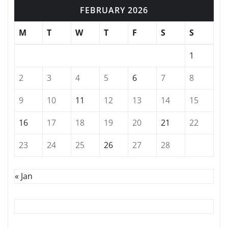
FEBRUARY 2026
M
T
W
T
F
S
S
1
2
3
4
5
6
7
8
9
10
11
12
13
14
15
16
17
18
19
20
21
22
23
24
25
26
27
28
« Jan