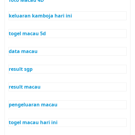
Toto Macau 4D
keluaran kamboja hari ini
togel macau 5d
data macau
result sgp
result macau
pengeluaran macau
togel macau hari ini