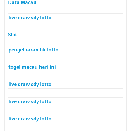
Data Macau
live draw sdy lotto
Slot
pengeluaran hk lotto
togel macau hari ini
live draw sdy lotto
live draw sdy lotto
live draw sdy lotto