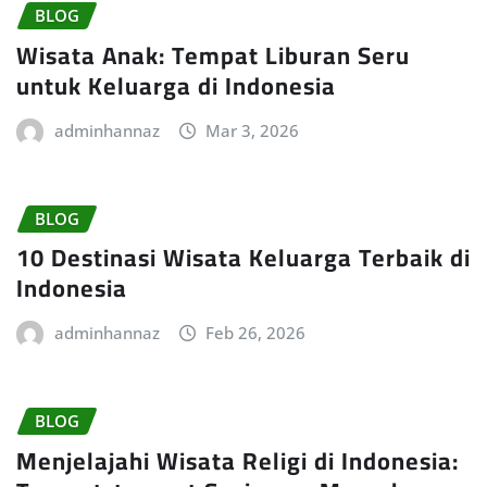
BLOG
Wisata Anak: Tempat Liburan Seru
untuk Keluarga di Indonesia
adminhannaz
Mar 3, 2026
BLOG
10 Destinasi Wisata Keluarga Terbaik di
Indonesia
adminhannaz
Feb 26, 2026
BLOG
Menjelajahi Wisata Religi di Indonesia: