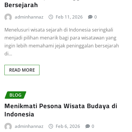
Bersejarah
adminhannaz
Feb 11, 2026
0
Menelusuri wisata sejarah di Indonesia seringkali
menjadi pilihan menarik bagi para wisatawan yang
ingin lebih memahami jejak peninggalan bersejarah
di…
READ MORE
BLOG
Menikmati Pesona Wisata Budaya di
Indonesia
adminhannaz
Feb 6, 2026
0