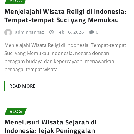
BLOG
Menjelajahi Wisata Religi di Indonesia:
Tempat-tempat Suci yang Memukau
adminhannaz
Feb 16, 2026
0
Menjelajahi Wisata Religi di Indonesia: Tempat-tempat
Suci yang Memukau Indonesia, negara dengan
beragam budaya dan kepercayaan, menawarkan
berbagai tempat wisata…
READ MORE
BLOG
Menelusuri Wisata Sejarah di
Indonesia: Jejak Peninggalan