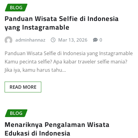
BLOG
Panduan Wisata Selfie di Indonesia
yang Instagramable
adminhannaz
Mar 13, 2026
0
Panduan Wisata Selfie di Indonesia yang Instagramable
Kamu pecinta selfie? Apa kabar traveler selfie mania?
Jika iya, kamu harus tahu…
READ MORE
BLOG
Menariknya Pengalaman Wisata
Edukasi di Indonesia