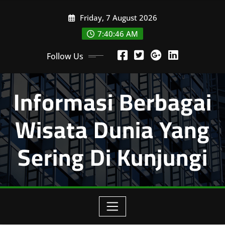
Skip
Friday, 7 August 2026
to
content
7:40:46 AM
Follow Us
Informasi Berbagai
Wisata Dunia Yang
Sering Di Kunjungi