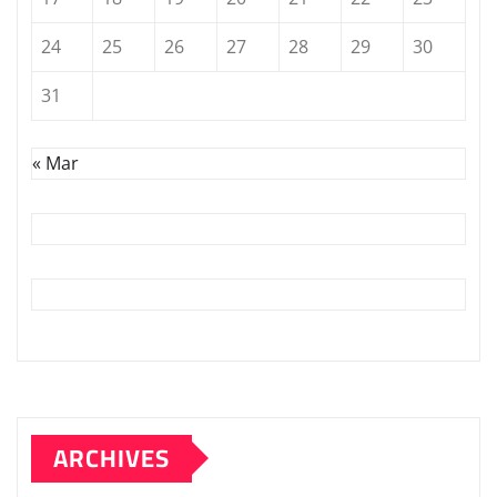
24
25
26
27
28
29
30
31
« Mar
ARCHIVES