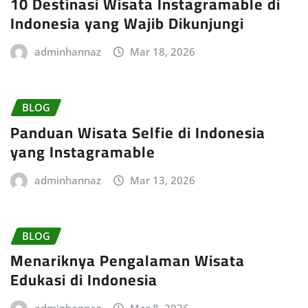
10 Destinasi Wisata Instagramable di
Indonesia yang Wajib Dikunjungi
adminhannaz
Mar 18, 2026
BLOG
Panduan Wisata Selfie di Indonesia
yang Instagramable
adminhannaz
Mar 13, 2026
BLOG
Menariknya Pengalaman Wisata
Edukasi di Indonesia