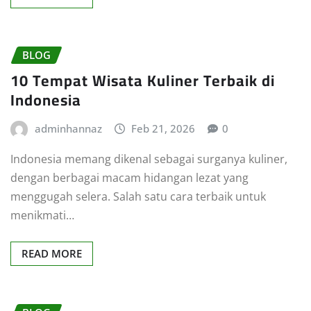
BLOG
10 Tempat Wisata Kuliner Terbaik di
Indonesia
adminhannaz
Feb 21, 2026
0
Indonesia memang dikenal sebagai surganya kuliner,
dengan berbagai macam hidangan lezat yang
menggugah selera. Salah satu cara terbaik untuk
menikmati…
READ MORE