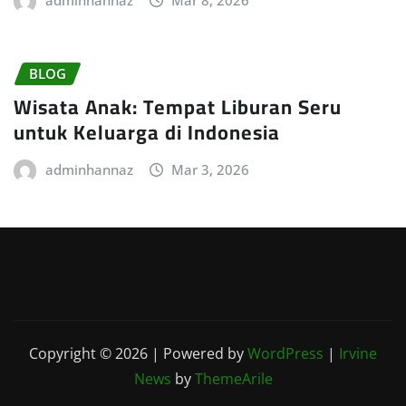
adminhannaz
Mar 8, 2026
BLOG
Wisata Anak: Tempat Liburan Seru
untuk Keluarga di Indonesia
adminhannaz
Mar 3, 2026
Copyright © 2026 | Powered by
WordPress
|
Irvine
News
by
ThemeArile