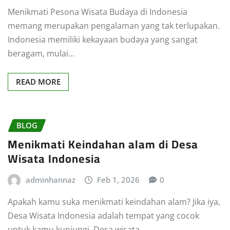
Menikmati Pesona Wisata Budaya di Indonesia
memang merupakan pengalaman yang tak terlupakan.
Indonesia memiliki kekayaan budaya yang sangat
beragam, mulai…
READ MORE
BLOG
Menikmati Keindahan alam di Desa
Wisata Indonesia
adminhannaz
Feb 1, 2026
0
Apakah kamu suka menikmati keindahan alam? Jika iya,
Desa Wisata Indonesia adalah tempat yang cocok
untuk kamu kunjungi. Desa wisata…