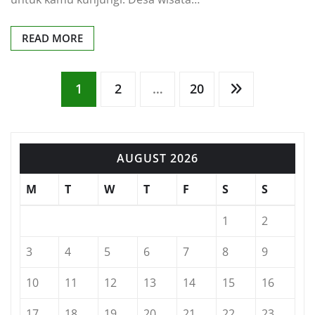
READ MORE
Posts
1
2
…
20
pagination
AUGUST 2026
M
T
W
T
F
S
S
1
2
3
4
5
6
7
8
9
10
11
12
13
14
15
16
17
18
19
20
21
22
23