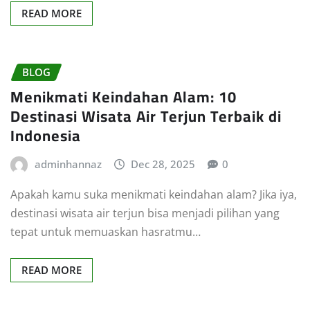
READ MORE
BLOG
Menikmati Keindahan Alam: 10
Destinasi Wisata Air Terjun Terbaik di
Indonesia
adminhannaz
Dec 28, 2025
0
Apakah kamu suka menikmati keindahan alam? Jika iya,
destinasi wisata air terjun bisa menjadi pilihan yang
tepat untuk memuaskan hasratmu…
READ MORE