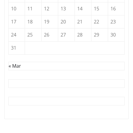
10
11
12
13
14
15
16
17
18
19
20
21
22
23
24
25
26
27
28
29
30
31
« Mar