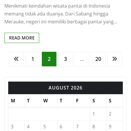
Menikmati keindahan wisata pantai di Indonesia
memang tidak ada duanya. Dari Sabang hingga
Merauke, negeri ini memiliki berbagai pantai yang…
READ MORE
Posts
1
2
3
…
20
pagination
AUGUST 2026
M
T
W
T
F
S
S
1
2
3
4
5
6
7
8
9