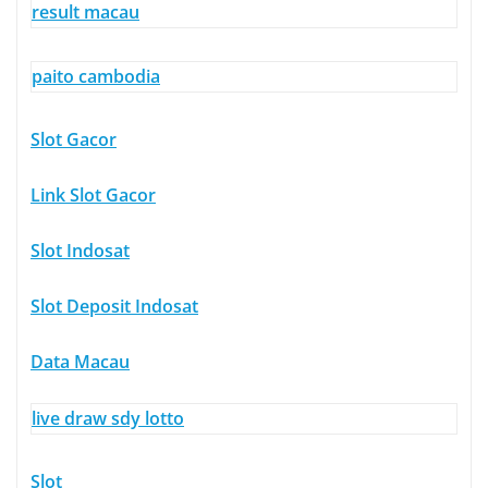
result macau
paito cambodia
Slot Gacor
Link Slot Gacor
Slot Indosat
Slot Deposit Indosat
Data Macau
live draw sdy lotto
Slot