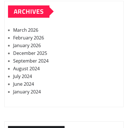
ARCHIVES
March 2026
February 2026
January 2026
December 2025
September 2024
August 2024
July 2024
June 2024
January 2024