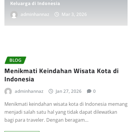
Keluarga di Indonesia
adminhannaz
Mar 3, 2026
BLOG
Menikmati Keindahan Wisata Kota di
Indonesia
adminhannaz
Jan 27, 2026
0
Menikmati keindahan wisata kota di Indonesia memang
menjadi salah satu hal yang tidak dapat dilewatkan
bagi para traveler. Dengan beragam…