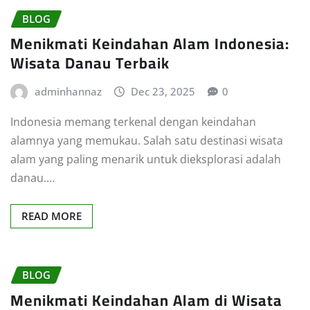
BLOG
Menikmati Keindahan Alam Indonesia:
Wisata Danau Terbaik
adminhannaz
Dec 23, 2025
0
Indonesia memang terkenal dengan keindahan
alamnya yang memukau. Salah satu destinasi wisata
alam yang paling menarik untuk dieksplorasi adalah
danau.…
READ MORE
BLOG
Menikmati Keindahan Alam di Wisata