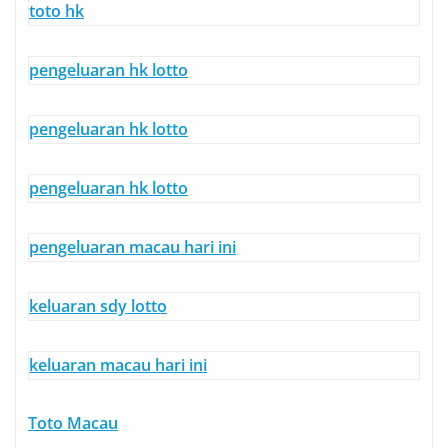
toto hk
pengeluaran hk lotto
pengeluaran hk lotto
pengeluaran hk lotto
pengeluaran macau hari ini
keluaran sdy lotto
keluaran macau hari ini
Toto Macau