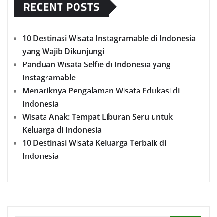
RECENT POSTS
10 Destinasi Wisata Instagramable di Indonesia
yang Wajib Dikunjungi
Panduan Wisata Selfie di Indonesia yang
Instagramable
Menariknya Pengalaman Wisata Edukasi di
Indonesia
Wisata Anak: Tempat Liburan Seru untuk
Keluarga di Indonesia
10 Destinasi Wisata Keluarga Terbaik di
Indonesia