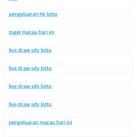
pengeluaran hk lotto
togel macau hari ini
live draw sdy lotto
live draw sdy lotto
live draw sdy lotto
live draw sdy lotto
pengeluaran macau hari ini