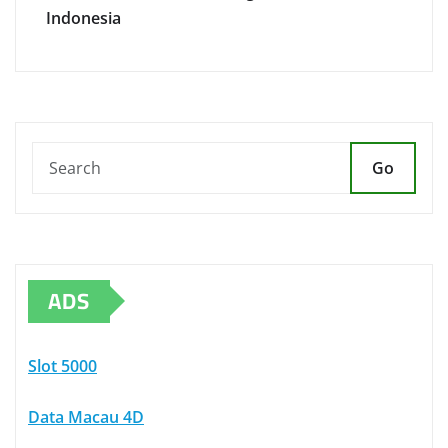
Indonesia
Go
ADS
Slot 5000
Data Macau 4D