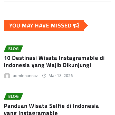
YOU MAY HAVE MISSED
BLOG
10 Destinasi Wisata Instagramable di
Indonesia yang Wajib Dikunjungi
adminhannaz
Mar 18, 2026
BLOG
Panduan Wisata Selfie di Indonesia
yang Instagramable