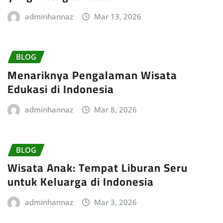
adminhannaz
Mar 13, 2026
BLOG
Menariknya Pengalaman Wisata
Edukasi di Indonesia
adminhannaz
Mar 8, 2026
BLOG
Wisata Anak: Tempat Liburan Seru
untuk Keluarga di Indonesia
adminhannaz
Mar 3, 2026