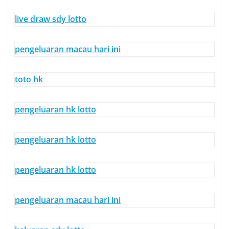
live draw sdy lotto
pengeluaran macau hari ini
toto hk
pengeluaran hk lotto
pengeluaran hk lotto
pengeluaran hk lotto
pengeluaran macau hari ini