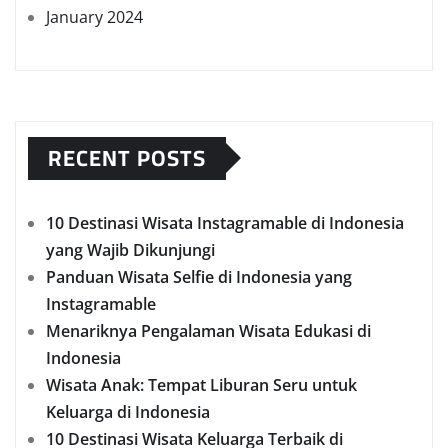
January 2024
RECENT POSTS
10 Destinasi Wisata Instagramable di Indonesia
yang Wajib Dikunjungi
Panduan Wisata Selfie di Indonesia yang
Instagramable
Menariknya Pengalaman Wisata Edukasi di
Indonesia
Wisata Anak: Tempat Liburan Seru untuk
Keluarga di Indonesia
10 Destinasi Wisata Keluarga Terbaik di