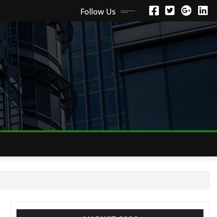
Follow Us