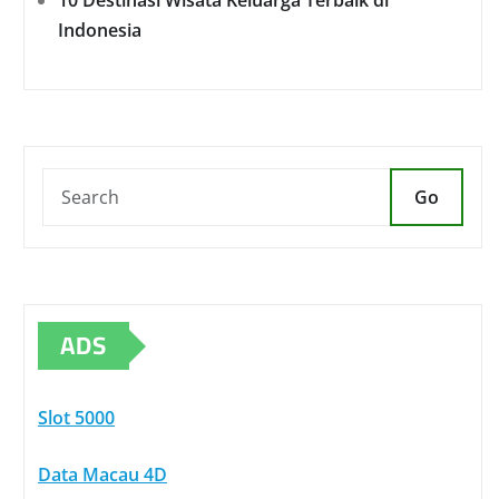
10 Destinasi Wisata Keluarga Terbaik di
Indonesia
Go
ADS
Slot 5000
Data Macau 4D