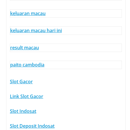
keluaran macau
keluaran macau hari ini
result macau
paito cambodia
Slot Gacor
Link Slot Gacor
Slot Indosat
Slot Deposit Indosat