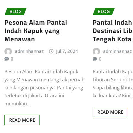
BLOG
BLOG
Pesona Alam Pantai
Pantai Indah
Indah Kapuk yang
Destinasi Li
Menawan
Tengah Kota
adminhannaz
Jul 7, 2024
adminhannaz
0
0
Pesona Alam Pantai Indah Kapuk
Pantai Indah Kapu
yang Menawan memang tak pernah
Liburan Seru di T
kehilangan pesonanya. Pantai yang
Siapa bilang libu
terletak di Jakarta Utara ini
ke luar kota? Kini,
memukau…
READ MORE
READ MORE