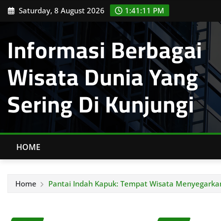
Skip
Saturday, 8 August 2026
1:41:12 PM
to
content
Informasi Berbagai
Wisata Dunia Yang
Sering Di Kunjungi
HOME
Home
Pantai Indah Kapuk: Tempat Wisata Menyegarkan