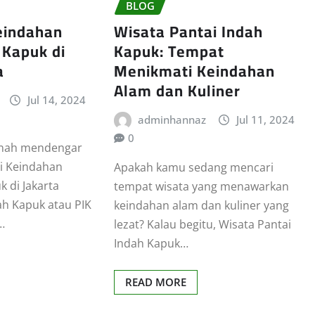
BLOG
eindahan
Wisata Pantai Indah
 Kapuk di
Kapuk: Tempat
a
Menikmati Keindahan
Alam dan Kuliner
Jul 14, 2024
adminhannaz
Jul 11, 2024
0
nah mendengar
si Keindahan
Apakah kamu sedang mencari
k di Jakarta
tempat wisata yang menawarkan
ah Kapuk atau PIK
keindahan alam dan kuliner yang
…
lezat? Kalau begitu, Wisata Pantai
Indah Kapuk…
READ MORE