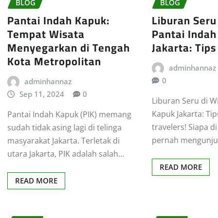
BLOG
BLOG
Pantai Indah Kapuk:
Liburan Seru
Tempat Wisata
Pantai Inda
Menyegarkan di Tengah
Jakarta: Tips
Kota Metropolitan
adminhannaz
0
adminhannaz
Sep 11, 2024
0
Liburan Seru di W
Kapuk Jakarta: Tip
Pantai Indah Kapuk (PIK) memang
travelers! Siapa d
sudah tidak asing lagi di telinga
pernah mengunju
masyarakat Jakarta. Terletak di
utara Jakarta, PIK adalah salah…
READ MORE
READ MORE