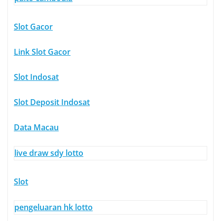
Slot Gacor
Link Slot Gacor
Slot Indosat
Slot Deposit Indosat
Data Macau
live draw sdy lotto
Slot
pengeluaran hk lotto