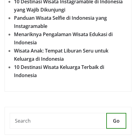
10 Destinasi Wisata Instagramable di Indonesia
yang Wajib Dikunjungi
Panduan Wisata Selfie di Indonesia yang
Instagramable
Menariknya Pengalaman Wisata Edukasi di
Indonesia
Wisata Anak: Tempat Liburan Seru untuk
Keluarga di Indonesia
10 Destinasi Wisata Keluarga Terbaik di
Indonesia
Go