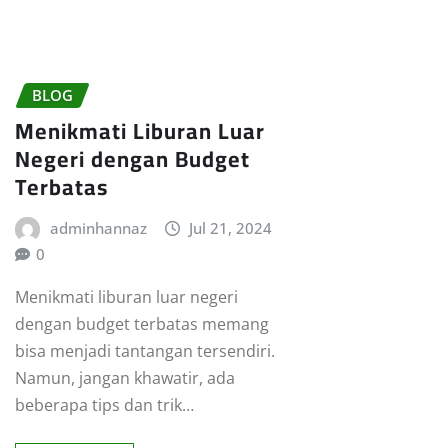
BLOG
Menikmati Liburan Luar
Negeri dengan Budget
Terbatas
adminhannaz
Jul 21, 2024
0
Menikmati liburan luar negeri
dengan budget terbatas memang
bisa menjadi tantangan tersendiri.
Namun, jangan khawatir, ada
beberapa tips dan trik…