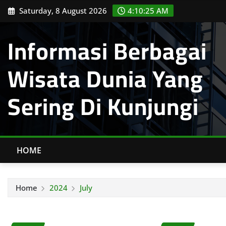
Skip
Saturday, 8 August 2026
4:10:26 AM
to
content
Informasi Berbagai
Wisata Dunia Yang
Sering Di Kunjungi
HOME
Home
2024
July