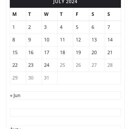
JULY 2024
M
T
W
T
F
S
S
1
2
3
4
5
6
7
8
9
10
11
12
13
14
15
16
17
18
19
20
21
22
23
24
25
26
27
28
29
30
31
« Jun