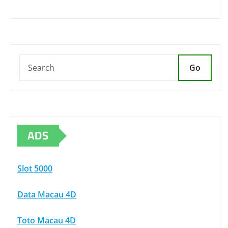
Go
ADS
Slot 5000
Data Macau 4D
Toto Macau 4D