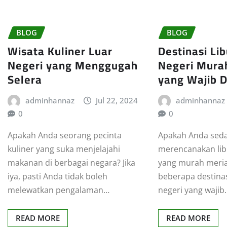
BLOG
BLOG
Wisata Kuliner Luar
Destinasi Li
Negeri yang Menggugah
Negeri Mura
Selera
yang Wajib D
adminhannaz
Jul 22, 2024
adminhannaz
0
0
Apakah Anda seorang pecinta
Apakah Anda sed
kuliner yang suka menjelajahi
merencanakan lib
makanan di berbagai negara? Jika
yang murah meriah
iya, pasti Anda tidak boleh
beberapa destinas
melewatkan pengalaman…
negeri yang wajib
READ MORE
READ MORE