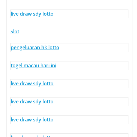
live draw sdy lotto
Slot
pengeluaran hk lotto
togel macau hari ini
live draw sdy lotto
live draw sdy lotto
live draw sdy lotto