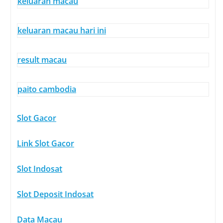
keluaran macau
keluaran macau hari ini
result macau
paito cambodia
Slot Gacor
Link Slot Gacor
Slot Indosat
Slot Deposit Indosat
Data Macau