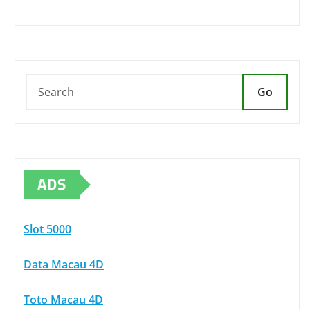
Go
ADS
Slot 5000
Data Macau 4D
Toto Macau 4D