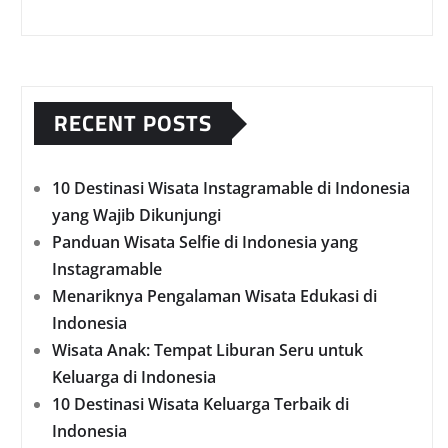
RECENT POSTS
10 Destinasi Wisata Instagramable di Indonesia
yang Wajib Dikunjungi
Panduan Wisata Selfie di Indonesia yang
Instagramable
Menariknya Pengalaman Wisata Edukasi di
Indonesia
Wisata Anak: Tempat Liburan Seru untuk
Keluarga di Indonesia
10 Destinasi Wisata Keluarga Terbaik di
Indonesia