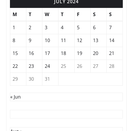
JULY 2024
M
T
W
T
F
S
S
1
2
3
4
5
6
7
8
9
10
11
12
13
14
15
16
17
18
19
20
21
22
23
24
25
26
27
28
29
30
31
« Jun