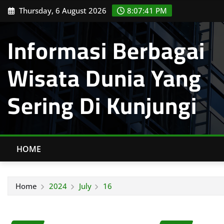
Skip
Thursday, 6 August 2026
8:07:42 PM
to
content
Informasi Berbagai
Wisata Dunia Yang
Sering Di Kunjungi
HOME
Home
2024
July
16