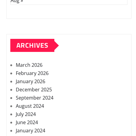
Aug »
ARCHIVES
March 2026
February 2026
January 2026
December 2025
September 2024
August 2024
July 2024
June 2024
January 2024