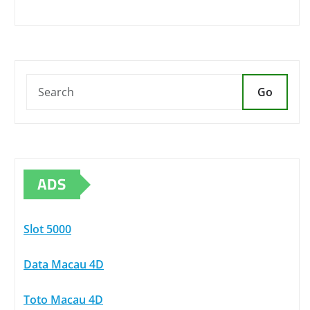
Go
ADS
Slot 5000
Data Macau 4D
Toto Macau 4D