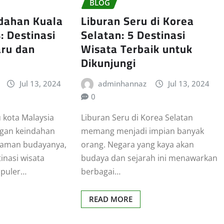
BLOG
ndahan Kuala
Liburan Seru di Korea
 Destinasi
Selatan: 5 Destinasi
aru dan
Wisata Terbaik untuk
Dikunjungi
Jul 13, 2024
adminhannaz
Jul 13, 2024
0
 kota Malaysia
Liburan Seru di Korea Selatan
ngan keindahan
memang menjadi impian banyak
gaman budayanya,
orang. Negara yang kaya akan
inasi wisata
budaya dan sejarah ini menawarkan
opuler…
berbagai…
READ MORE