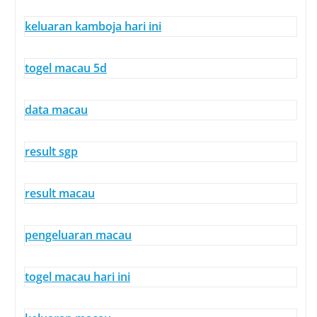
keluaran kamboja hari ini
togel macau 5d
data macau
result sgp
result macau
pengeluaran macau
togel macau hari ini