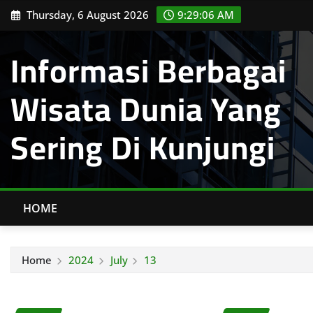
Skip
Thursday, 6 August 2026
9:29:07 AM
to
content
Informasi Berbagai
Wisata Dunia Yang
Sering Di Kunjungi
HOME
Home
2024
July
13