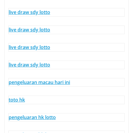
live draw sdy lotto
live draw sdy lotto
live draw sdy lotto
live draw sdy lotto
pengeluaran macau hari ini
toto hk
pengeluaran hk lotto