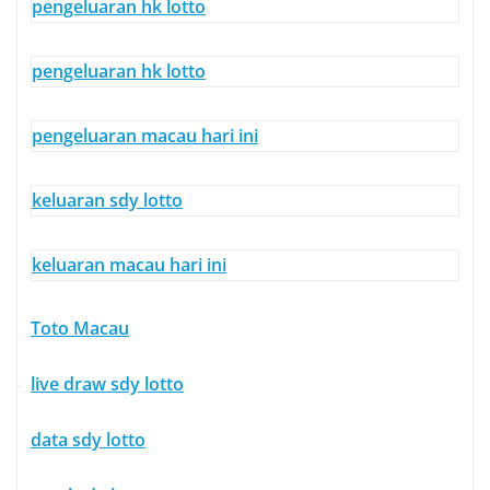
pengeluaran hk lotto
pengeluaran hk lotto
pengeluaran macau hari ini
keluaran sdy lotto
keluaran macau hari ini
Toto Macau
live draw sdy lotto
data sdy lotto