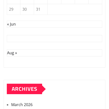
29
30
31
« Jun
Aug »
ARCHIVES
March 2026