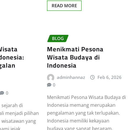
READ MORE
BLOG
Wisata
Menikmati Pesona
donesia:
Wisata Budaya di
galan
Indonesia
adminhannaz
Feb 6, 2026
0
0
Menikmati Pesona Wisata Budaya di
Indonesia memang merupakan
 sejarah di
pengalaman yang tak terlupakan.
li menjadi pilihan
Indonesia memiliki kekayaan
a wisatawan yang
budaya yang sangat beragam,
ami jejak