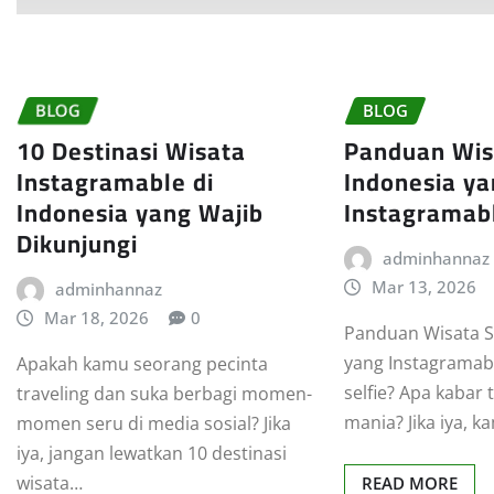
BLOG
BLOG
10 Destinasi Wisata
Panduan Wisa
Instagramable di
Indonesia y
Indonesia yang Wajib
Instagramab
Dikunjungi
adminhannaz
Mar 13, 2026
adminhannaz
Mar 18, 2026
0
Panduan Wisata Se
yang Instagramab
Apakah kamu seorang pecinta
selfie? Apa kabar t
traveling dan suka berbagi momen-
mania? Jika iya, 
momen seru di media sosial? Jika
iya, jangan lewatkan 10 destinasi
wisata…
READ MORE