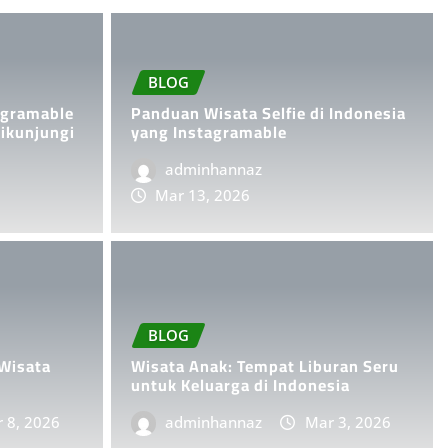
BLOG
agramable
Panduan Wisata Selfie di Indonesia
Dikunjungi
yang Instagramable
adminhannaz
Mar 13, 2026
BLOG
ran Seru
10 Destinasi
BLOG
ia
di Indonesia
Wisata
Wisata Anak: Tempat Liburan Seru
untuk Keluarga di Indonesia
 8, 2026
adminhannaz
adminhannaz
Mar 3, 2026
Feb 