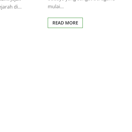
mulai…
ejarah di…
READ MORE