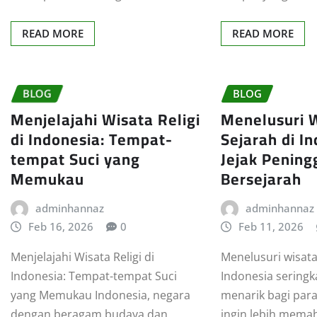
READ MORE
READ MORE
BLOG
BLOG
Menjelajahi Wisata Religi
Menelusuri 
di Indonesia: Tempat-
Sejarah di In
tempat Suci yang
Jejak Pening
Memukau
Bersejarah
adminhannaz
adminhannaz
Feb 16, 2026
0
Feb 11, 2026
Menjelajahi Wisata Religi di
Menelusuri wisata
Indonesia: Tempat-tempat Suci
Indonesia seringka
yang Memukau Indonesia, negara
menarik bagi par
dengan beragam budaya dan
ingin lebih memah