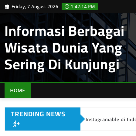
Skip
Friday, 7 August 2026
1:42:15 PM
to
content
Informasi Berbagai
Wisata Dunia Yang
Sering Di Kunjungi
HOME
TRENDING NEWS
10 Destinasi Wisata Instagramable di Indonesia yan