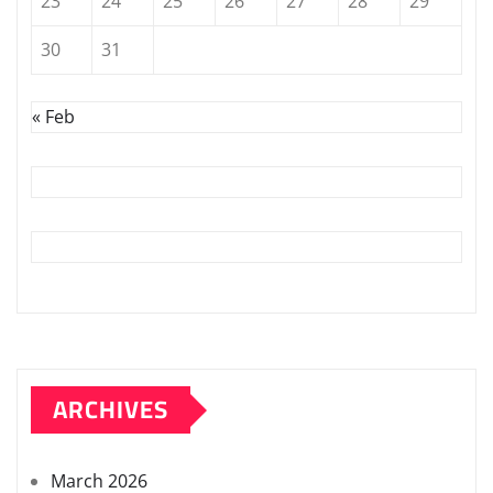
23
24
25
26
27
28
29
30
31
« Feb
ARCHIVES
March 2026