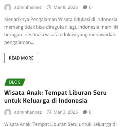
adminhannaz
Mar 8, 2026
0
Menariknya Pengalaman Wisata Edukasi di Indonesia
memang tidak bisa diragukan lagi. Indonesia memiliki
beragam destinasi wisata edukasi yang menawarkan
pengalaman…
READ MORE
BLOG
Wisata Anak: Tempat Liburan Seru
untuk Keluarga di Indonesia
adminhannaz
Mar 3, 2026
0
Wisata Anak: Tempat Liburan Seru untuk Keluarga di