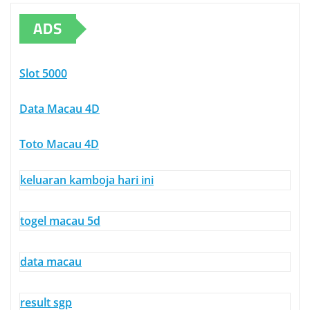
ADS
Slot 5000
Data Macau 4D
Toto Macau 4D
keluaran kamboja hari ini
togel macau 5d
data macau
result sgp