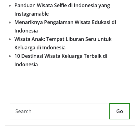
Panduan Wisata Selfie di Indonesia yang
Instagramable
Menariknya Pengalaman Wisata Edukasi di
Indonesia
Wisata Anak: Tempat Liburan Seru untuk
Keluarga di Indonesia
10 Destinasi Wisata Keluarga Terbaik di
Indonesia
Go