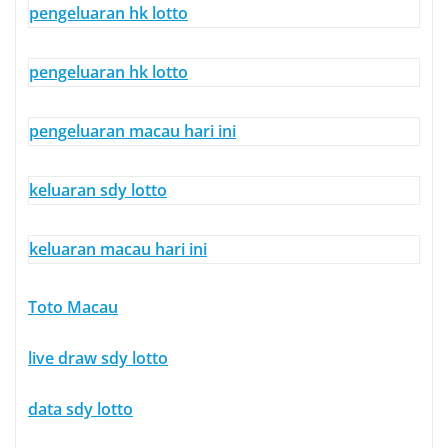
pengeluaran hk lotto
pengeluaran hk lotto
pengeluaran macau hari ini
keluaran sdy lotto
keluaran macau hari ini
Toto Macau
live draw sdy lotto
data sdy lotto