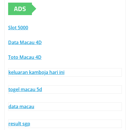
ADS
Slot 5000
Data Macau 4D
Toto Macau 4D
keluaran kamboja hari ini
togel macau 5d
data macau
result sgp