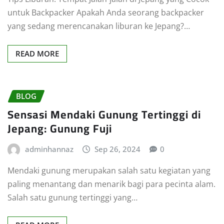
untuk Backpacker Apakah Anda seorang backpacker
yang sedang merencanakan liburan ke Jepang?…
READ MORE
BLOG
Sensasi Mendaki Gunung Tertinggi di
Jepang: Gunung Fuji
adminhannaz
Sep 26, 2024
0
Mendaki gunung merupakan salah satu kegiatan yang
paling menantang dan menarik bagi para pecinta alam.
Salah satu gunung tertinggi yang…