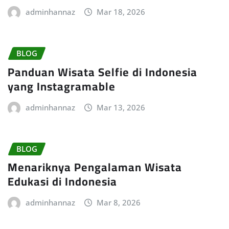
adminhannaz
Mar 18, 2026
BLOG
Panduan Wisata Selfie di Indonesia
yang Instagramable
adminhannaz
Mar 13, 2026
BLOG
Menariknya Pengalaman Wisata
Edukasi di Indonesia
adminhannaz
Mar 8, 2026