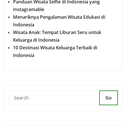
Panduan Wisata Selfie di Indonesia yang
Instagramable
Menariknya Pengalaman Wisata Edukasi di
Indonesia
Wisata Anak: Tempat Liburan Seru untuk
Keluarga di Indonesia
10 Destinasi Wisata Keluarga Terbaik di
Indonesia
Go