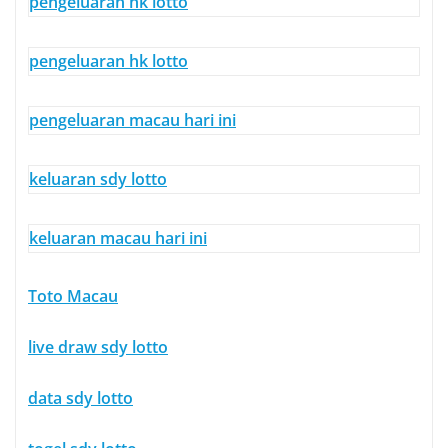
pengeluaran hk lotto
pengeluaran hk lotto
pengeluaran macau hari ini
keluaran sdy lotto
keluaran macau hari ini
Toto Macau
live draw sdy lotto
data sdy lotto