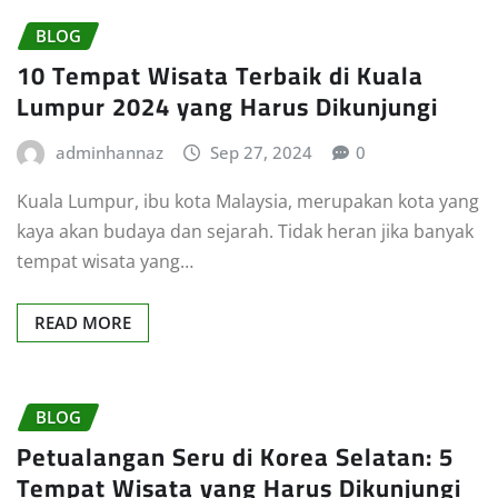
BLOG
10 Tempat Wisata Terbaik di Kuala
Lumpur 2024 yang Harus Dikunjungi
adminhannaz
Sep 27, 2024
0
Kuala Lumpur, ibu kota Malaysia, merupakan kota yang
kaya akan budaya dan sejarah. Tidak heran jika banyak
tempat wisata yang…
READ MORE
BLOG
Petualangan Seru di Korea Selatan: 5
Tempat Wisata yang Harus Dikunjungi