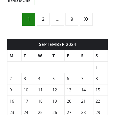
READ MORE
Posts
1
2
…
9
pagination
SEPTEMBER 2024
M
T
W
T
F
S
S
1
2
3
4
5
6
7
8
9
10
11
12
13
14
15
16
17
18
19
20
21
22
23
24
25
26
27
28
29