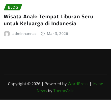
BLOG
Wisata Anak: Tempat Liburan Seru
untuk Keluarga di Indonesia
adminhannaz
Mar 3, 2026
Copyright © 2026 | Powered by
WordPress
|
Irvine
News
by
ThemeArile