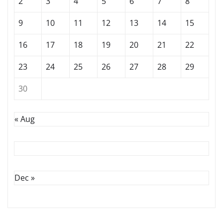
2
3
4
5
6
7
8
9
10
11
12
13
14
15
16
17
18
19
20
21
22
23
24
25
26
27
28
29
30
« Aug
Dec »