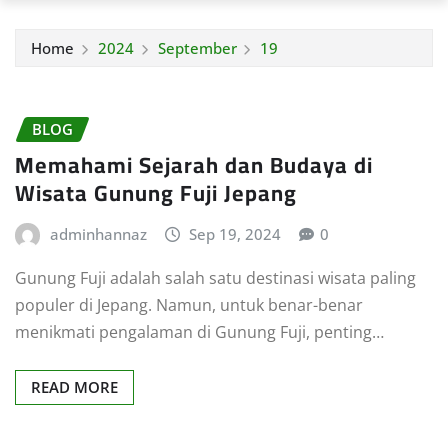
Home
2024
September
19
BLOG
Memahami Sejarah dan Budaya di
Wisata Gunung Fuji Jepang
adminhannaz
Sep 19, 2024
0
Gunung Fuji adalah salah satu destinasi wisata paling
populer di Jepang. Namun, untuk benar-benar
menikmati pengalaman di Gunung Fuji, penting…
READ MORE