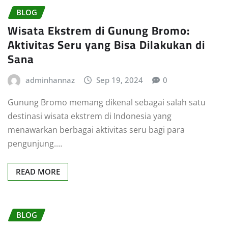
BLOG
Wisata Ekstrem di Gunung Bromo:
Aktivitas Seru yang Bisa Dilakukan di
Sana
adminhannaz
Sep 19, 2024
0
Gunung Bromo memang dikenal sebagai salah satu
destinasi wisata ekstrem di Indonesia yang
menawarkan berbagai aktivitas seru bagi para
pengunjung.…
READ MORE
BLOG