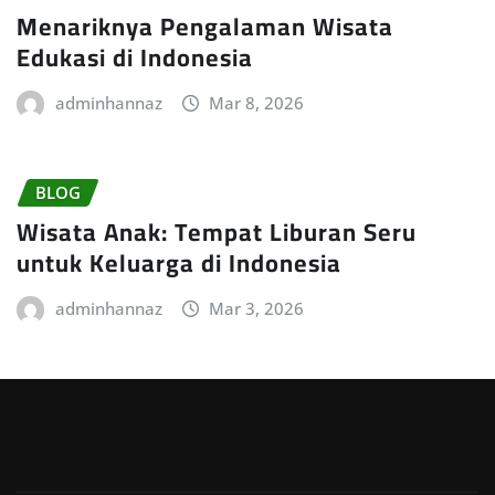
Menariknya Pengalaman Wisata
Edukasi di Indonesia
adminhannaz
Mar 8, 2026
BLOG
Wisata Anak: Tempat Liburan Seru
untuk Keluarga di Indonesia
adminhannaz
Mar 3, 2026