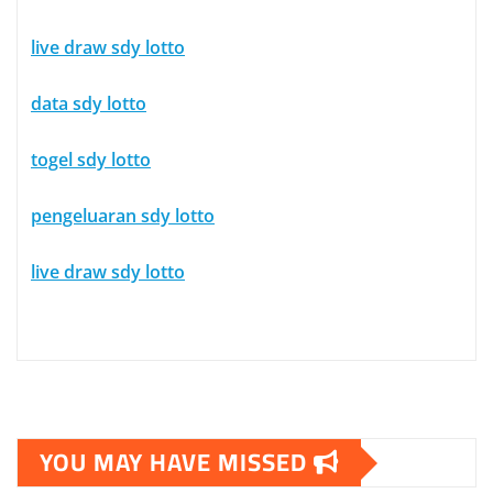
live draw sdy lotto
data sdy lotto
togel sdy lotto
pengeluaran sdy lotto
live draw sdy lotto
YOU MAY HAVE MISSED