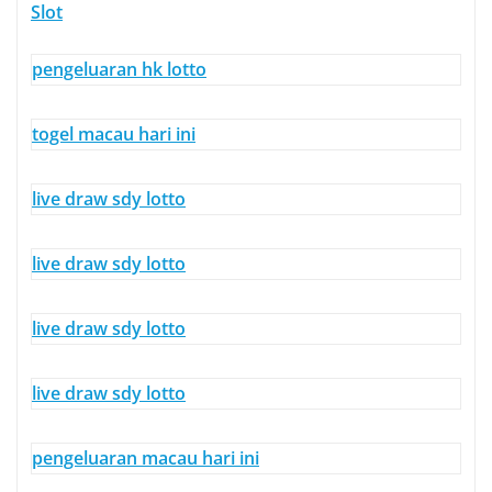
Slot
pengeluaran hk lotto
togel macau hari ini
live draw sdy lotto
live draw sdy lotto
live draw sdy lotto
live draw sdy lotto
pengeluaran macau hari ini