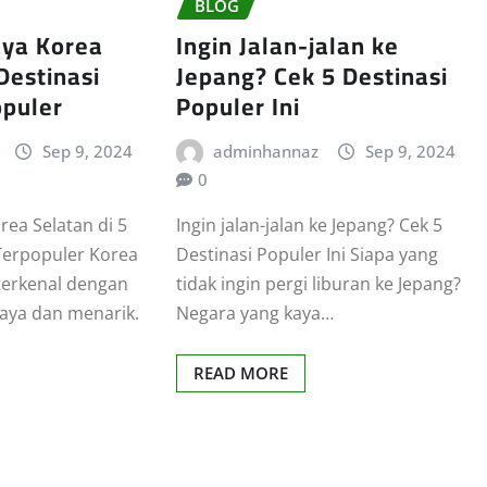
BLOG
aya Korea
Ingin Jalan-jalan ke
Destinasi
Jepang? Cek 5 Destinasi
opuler
Populer Ini
Sep 9, 2024
adminhannaz
Sep 9, 2024
0
rea Selatan di 5
Ingin jalan-jalan ke Jepang? Cek 5
Terpopuler Korea
Destinasi Populer Ini Siapa yang
erkenal dengan
tidak ingin pergi liburan ke Jepang?
aya dan menarik.
Negara yang kaya…
READ MORE