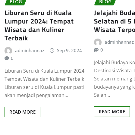
BLOG
BLOG
Liburan Seru di Kuala
Jelajahi Bud
Lumpur 2024: Tempat
Selatan di 5 
Wisata dan Kuliner
Wisata Terp
Terbaik
adminhannaz
0
adminhannaz
Sep 9, 2024
0
Jelajahi Budaya Ko
Destinasi Wisata 
Liburan Seru di Kuala Lumpur 2024:
Selatan memang t
Tempat Wisata dan Kuliner Terbaik
budayanya yang k
Liburan seru di Kuala Lumpur pasti
Salah…
akan menjadi pengalaman…
READ MORE
READ MORE