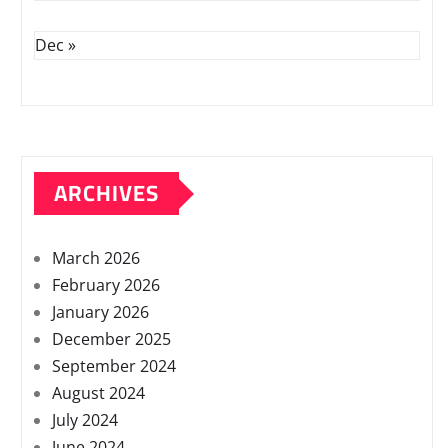
Dec »
ARCHIVES
March 2026
February 2026
January 2026
December 2025
September 2024
August 2024
July 2024
June 2024