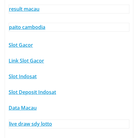
result macau
paito cambodia
Slot Gacor
Link Slot Gacor
Slot Indosat
Slot Deposit Indosat
Data Macau
live draw sdy lotto