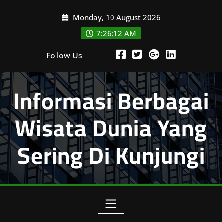
Skip
Monday, 10 August 2026
to
content
7:26:12 AM
Follow Us
Informasi Berbagai
Wisata Dunia Yang
Sering Di Kunjungi