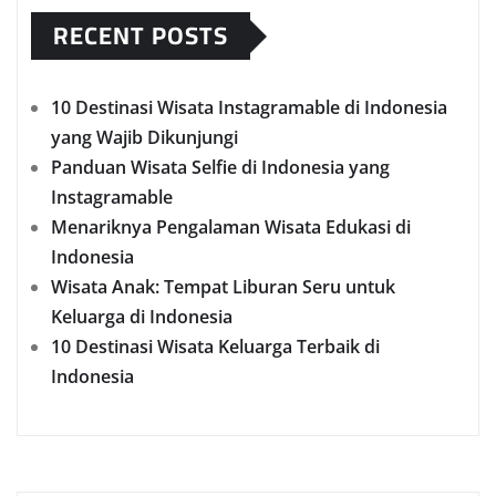
RECENT POSTS
10 Destinasi Wisata Instagramable di Indonesia
yang Wajib Dikunjungi
Panduan Wisata Selfie di Indonesia yang
Instagramable
Menariknya Pengalaman Wisata Edukasi di
Indonesia
Wisata Anak: Tempat Liburan Seru untuk
Keluarga di Indonesia
10 Destinasi Wisata Keluarga Terbaik di
Indonesia