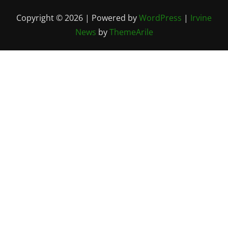
Copyright © 2026 | Powered by
WordPress
|
Irvine
News
by
ThemeArile