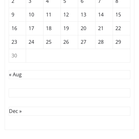
2
3
4
5
6
7
8
9
10
11
12
13
14
15
16
17
18
19
20
21
22
23
24
25
26
27
28
29
30
« Aug
Dec »