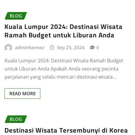
BLOG
Kuala Lumpur 2024: Destinasi Wisata
Ramah Budget untuk Liburan Anda
adminhannaz
Sep 25, 2024
0
Kuala Lumpur 2024: Destinasi Wisata Ramah Budget
untuk Liburan Anda Apakah Anda seorang pecinta
perjalanan yang selalu mencari destinasi wisata…
READ MORE
BLOG
Destinasi Wisata Tersembunyi di Korea