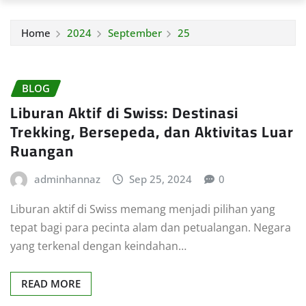
Home
2024
September
25
BLOG
Liburan Aktif di Swiss: Destinasi
Trekking, Bersepeda, dan Aktivitas Luar
Ruangan
adminhannaz
Sep 25, 2024
0
Liburan aktif di Swiss memang menjadi pilihan yang
tepat bagi para pecinta alam dan petualangan. Negara
yang terkenal dengan keindahan…
READ MORE