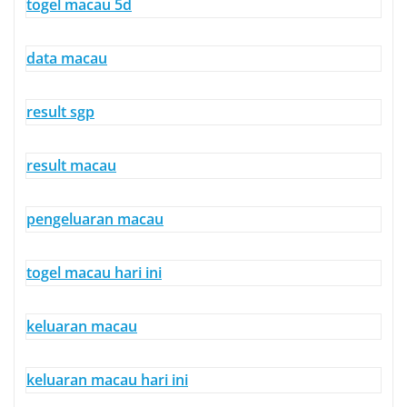
togel macau 5d
data macau
result sgp
result macau
pengeluaran macau
togel macau hari ini
keluaran macau
keluaran macau hari ini