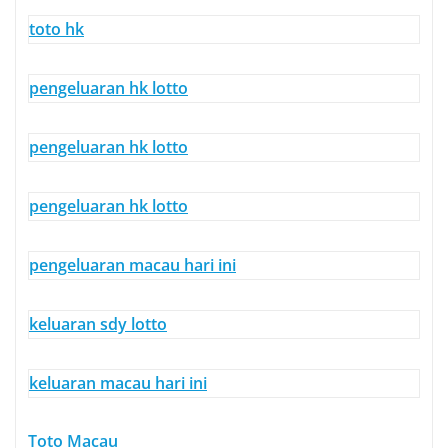
toto hk
pengeluaran hk lotto
pengeluaran hk lotto
pengeluaran hk lotto
pengeluaran macau hari ini
keluaran sdy lotto
keluaran macau hari ini
Toto Macau