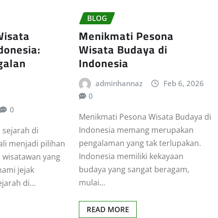
BLOG
Wisata
Menikmati Pesona
donesia:
Wisata Budaya di
galan
Indonesia
adminhannaz
Feb 6, 2026
0
0
Menikmati Pesona Wisata Budaya di
Indonesia memang merupakan
 sejarah di
pengalaman yang tak terlupakan.
li menjadi pilihan
Indonesia memiliki kekayaan
a wisatawan yang
budaya yang sangat beragam,
ami jejak
mulai…
ejarah di…
READ MORE