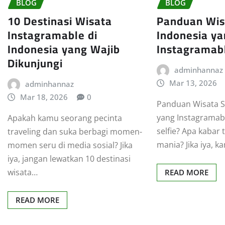
BLOG
BLOG
10 Destinasi Wisata
Panduan Wisa
Instagramable di
Indonesia y
Indonesia yang Wajib
Instagramab
Dikunjungi
adminhannaz
Mar 13, 2026
adminhannaz
Mar 18, 2026
0
Panduan Wisata Se
yang Instagramab
Apakah kamu seorang pecinta
selfie? Apa kabar t
traveling dan suka berbagi momen-
mania? Jika iya, 
momen seru di media sosial? Jika
iya, jangan lewatkan 10 destinasi
wisata…
READ MORE
READ MORE