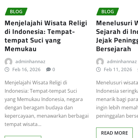
BLOG
BLOG
Menjelajahi Wisata Religi
Menelusuri 
di Indonesia: Tempat-
Sejarah di In
tempat Suci yang
Jejak Pening
Memukau
Bersejarah
adminhannaz
adminhannaz
Feb 16, 2026
0
Feb 11, 2026
Menjelajahi Wisata Religi di
Menelusuri wisata
Indonesia: Tempat-tempat Suci
Indonesia seringka
yang Memukau Indonesia, negara
menarik bagi par
dengan beragam budaya dan
ingin lebih memah
kepercayaan, menawarkan berbagai
peninggalan bers
tempat wisata…
READ MORE