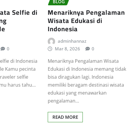
BLOG
ta Selfie di
Menariknya Pengalaman
ang
Wisata Edukasi di
le
Indonesia
adminhannaz
0
Mar 8, 2026
0
lfie di Indonesia
Menariknya Pengalaman Wisata
le Kamu pecinta
Edukasi di Indonesia memang tidak
raveler selfie
bisa diragukan lagi. Indonesia
kamu harus tahu…
memiliki beragam destinasi wisata
edukasi yang menawarkan
pengalaman…
READ MORE