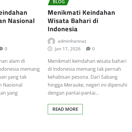
BLOG
eindahan
Menikmati Keindahan
an Nasional
Wisata Bahari di
Indonesia
adminhannaz
0
Jan 17, 2026
0
han alam di
Menikmati keindahan wisata bahari
Indonesia memang
di Indonesia memang tak pernah
an yang tak
kehabisan pesona. Dari Sabang
n Nasional
hingga Merauke, negeri ini dipenuhi
an yang
dengan pantai-pantai…
READ MORE