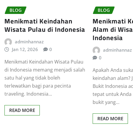
BLOG
BLOG
Menikmati Keindahan
Menikmati K
Wisata Pulau di Indonesia
Alam di Wisa
Indonesia
adminhannaz
Jan 12, 2026
0
adminhannaz
0
Menikmati Keindahan Wisata Pulau
di Indonesia memang menjadi salah
Apakah Anda suk
satu hal yang tidak boleh
keindahan alam? Ji
terlewatkan bagi para pecinta
Bukit Indonesia a
traveling. Indonesia…
tepat untuk Anda 
bukit yang…
READ MORE
READ MORE