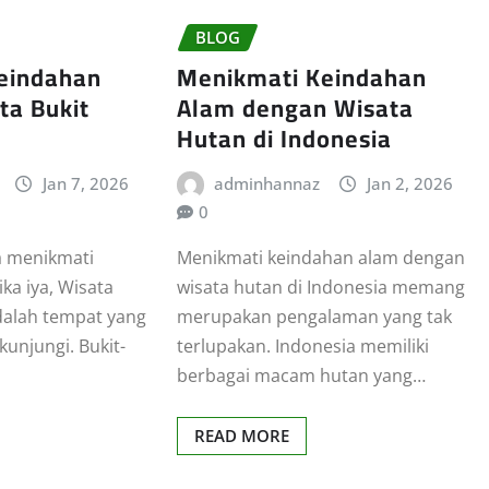
BLOG
eindahan
Menikmati Keindahan
ta Bukit
Alam dengan Wisata
Hutan di Indonesia
Jan 7, 2026
adminhannaz
Jan 2, 2026
0
a menikmati
Menikmati keindahan alam dengan
ka iya, Wisata
wisata hutan di Indonesia memang
dalah tempat yang
merupakan pengalaman yang tak
kunjungi. Bukit-
terlupakan. Indonesia memiliki
berbagai macam hutan yang…
READ MORE