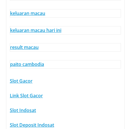
keluaran macau
keluaran macau hari ini
result macau
paito cambodia
Slot Gacor
Link Slot Gacor
Slot Indosat
Slot Deposit Indosat