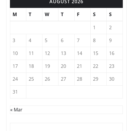
AUGUST 2026
M
T
W
T
F
S
S
1
2
3
4
5
6
7
8
9
10
11
12
13
14
15
16
17
18
19
20
21
22
23
24
25
26
27
28
29
30
31
« Mar