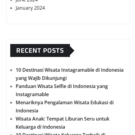
January 2024
RECENT POSTS
10 Destinasi Wisata Instagramable di Indonesia
yang Wajib Dikunjungi
Panduan Wisata Selfie di Indonesia yang
Instagramable
Menariknya Pengalaman Wisata Edukasi di
Indonesia
Wisata Anak: Tempat Liburan Seru untuk
Keluarga di Indonesia