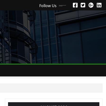
Follow Us