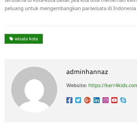
terutama di kota-kota besar. Jika kita bisa menikmati k
peluang untuk mengembangkan pariwisata di Indonesia le
wisata kota
adminhannaz
Website:
https://kerr4kids.co