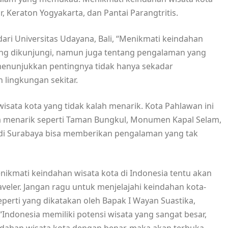
 Keraton Yogyakarta, dan Pantai Parangtritis.
ari Universitas Udayana, Bali, “Menikmati keindahan
ang dikunjungi, namun juga tentang pengalaman yang
i menunjukkan pentingnya tidak hanya sekadar
 lingkungan sekitar.
sata kota yang tidak kalah menarik. Kota Pahlawan ini
ata menarik seperti Taman Bungkul, Monumen Kapal Selam,
 di Surabaya bisa memberikan pengalaman yang tak
ikmati keindahan wisata kota di Indonesia tentu akan
ler. Jangan ragu untuk menjelajahi keindahan kota-
perti yang dikatakan oleh Bapak I Wayan Suastika,
 “Indonesia memiliki potensi wisata yang sangat besar,