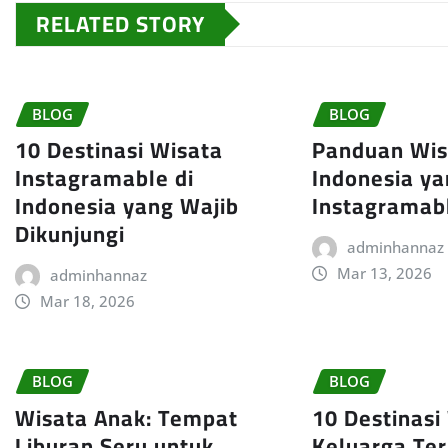
RELATED STORY
BLOG
BLOG
10 Destinasi Wisata
Panduan Wisa
Instagramable di
Indonesia y
Indonesia yang Wajib
Instagramab
Dikunjungi
adminhannaz
Mar 13, 2026
adminhannaz
Mar 18, 2026
BLOG
BLOG
Wisata Anak: Tempat
10 Destinasi
Liburan Seru untuk
Keluarga Ter