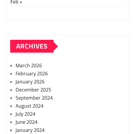
Feb »
ARCHIVES
March 2026
February 2026
January 2026
December 2025
September 2024
August 2024
July 2024
June 2024
January 2024