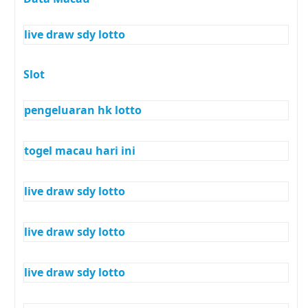
live draw sdy lotto
Slot
pengeluaran hk lotto
togel macau hari ini
live draw sdy lotto
live draw sdy lotto
live draw sdy lotto