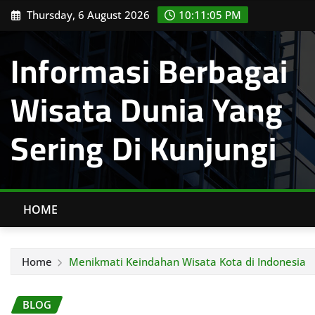
Skip
Thursday, 6 August 2026
10:11:06 PM
to
content
Informasi Berbagai
Wisata Dunia Yang
Sering Di Kunjungi
HOME
Home
Menikmati Keindahan Wisata Kota di Indonesia
BLOG