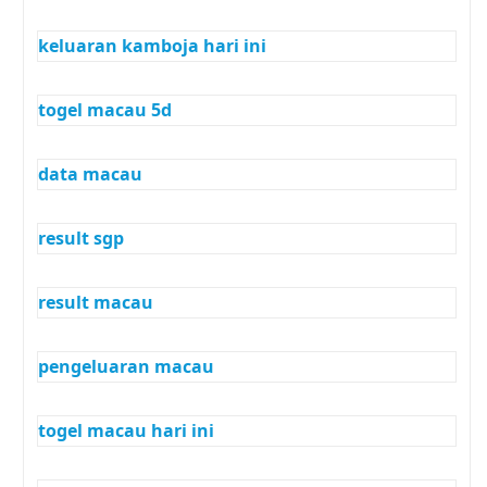
keluaran kamboja hari ini
togel macau 5d
data macau
result sgp
result macau
pengeluaran macau
togel macau hari ini