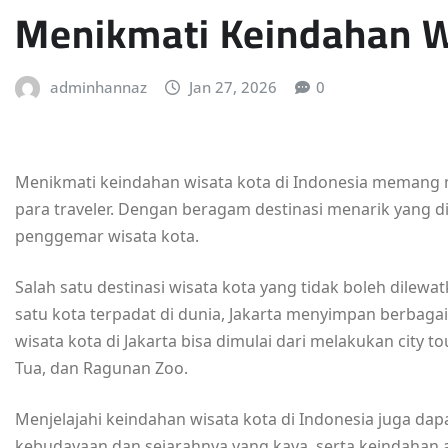
Menikmati Keindahan Wi
adminhannaz
Jan 27, 2026
0
Menikmati keindahan wisata kota di Indonesia memang me
para traveler. Dengan beragam destinasi menarik yang d
penggemar wisata kota.
Salah satu destinasi wisata kota yang tidak boleh dilewat
satu kota terpadat di dunia, Jakarta menyimpan berbaga
wisata kota di Jakarta bisa dimulai dari melakukan city
Tua, dan Ragunan Zoo.
Menjelajahi keindahan wisata kota di Indonesia juga dapa
kebudayaan dan sejarahnya yang kaya, serta keindahan