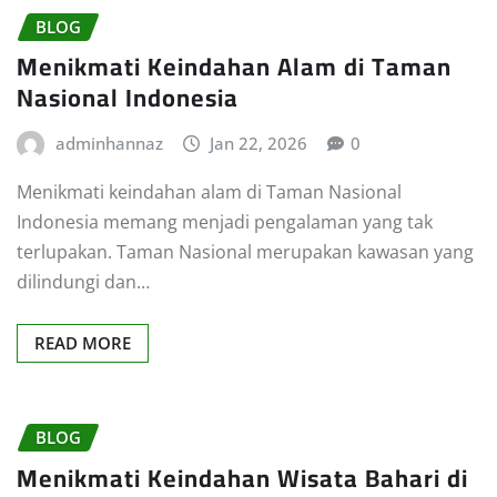
BLOG
Menikmati Keindahan Alam di Taman
Nasional Indonesia
adminhannaz
Jan 22, 2026
0
Menikmati keindahan alam di Taman Nasional
Indonesia memang menjadi pengalaman yang tak
terlupakan. Taman Nasional merupakan kawasan yang
dilindungi dan…
READ MORE
BLOG
Menikmati Keindahan Wisata Bahari di