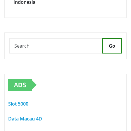
Indonesia
Go
ADS
Slot 5000
Data Macau 4D