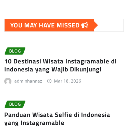
YOU MAY HAVE MISSED
BLOG
10 Destinasi Wisata Instagramable di
Indonesia yang Wajib Dikunjungi
adminhannaz
Mar 18, 2026
BLOG
Panduan Wisata Selfie di Indonesia
yang Instagramable