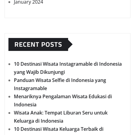
January 2024
RECENT POSTS
10 Destinasi Wisata Instagramable di Indonesia
yang Wajib Dikunjungi
Panduan Wisata Selfie di Indonesia yang
Instagramable
Menariknya Pengalaman Wisata Edukasi di
Indonesia
Wisata Anak: Tempat Liburan Seru untuk
Keluarga di Indonesia
10 Destinasi Wisata Keluarga Terbaik di