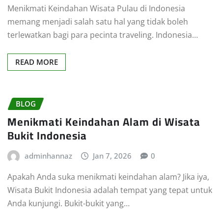
Menikmati Keindahan Wisata Pulau di Indonesia
memang menjadi salah satu hal yang tidak boleh
terlewatkan bagi para pecinta traveling. Indonesia…
READ MORE
BLOG
Menikmati Keindahan Alam di Wisata
Bukit Indonesia
adminhannaz
Jan 7, 2026
0
Apakah Anda suka menikmati keindahan alam? Jika iya,
Wisata Bukit Indonesia adalah tempat yang tepat untuk
Anda kunjungi. Bukit-bukit yang…