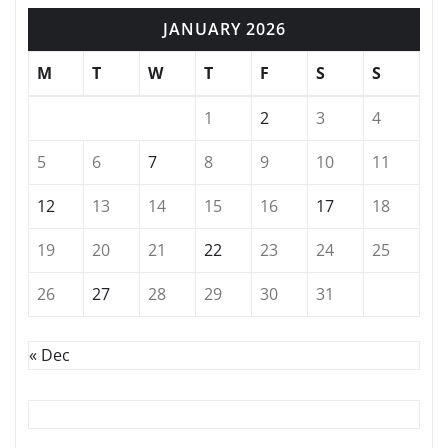
JANUARY 2026
M
T
W
T
F
S
S
1
2
3
4
5
6
7
8
9
10
11
12
13
14
15
16
17
18
19
20
21
22
23
24
25
26
27
28
29
30
31
« Dec