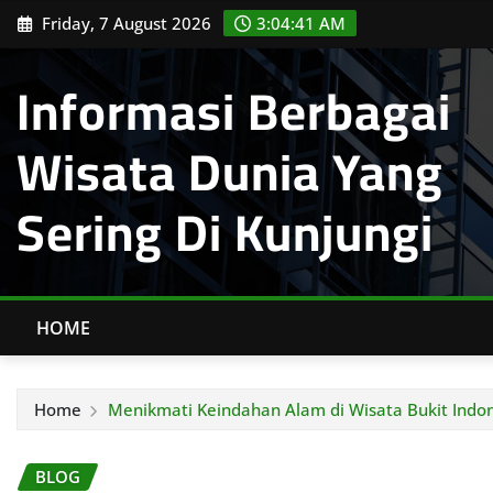
Skip
Friday, 7 August 2026
3:04:42 AM
to
content
Informasi Berbagai
Wisata Dunia Yang
Sering Di Kunjungi
HOME
Home
Menikmati Keindahan Alam di Wisata Bukit Indo
BLOG