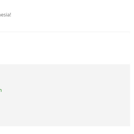
esia!
m