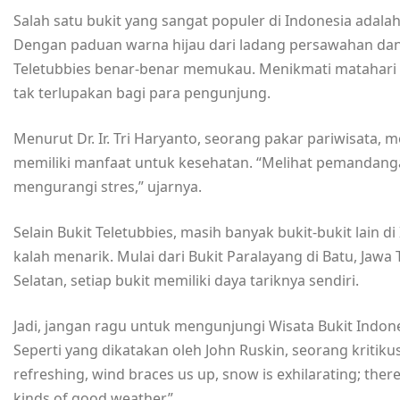
Salah satu bukit yang sangat populer di Indonesia adalah
Dengan paduan warna hijau dari ladang persawahan dan
Teletubbies benar-benar memukau. Menikmati matahari t
tak terlupakan bagi para pengunjung.
Menurut Dr. Ir. Tri Haryanto, seorang pakar pariwisata, 
memiliki manfaat untuk kesehatan. “Melihat pemandan
mengurangi stres,” ujarnya.
Selain Bukit Teletubbies, masih banyak bukit-bukit lain
kalah menarik. Mulai dari Bukit Paralayang di Batu, Jawa 
Selatan, setiap bukit memiliki daya tariknya sendiri.
Jadi, jangan ragu untuk mengunjungi Wisata Bukit Ind
Seperti yang dikatakan oleh John Ruskin, seorang kritikus s
refreshing, wind braces us up, snow is exhilarating; there
kinds of good weather.”