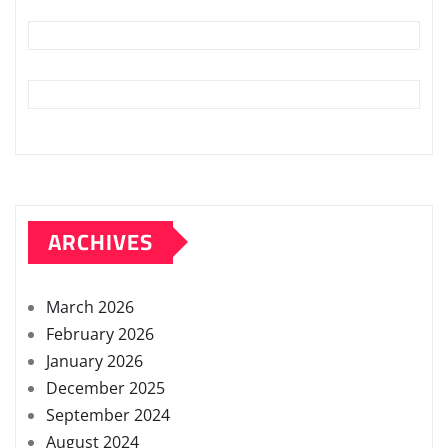
ARCHIVES
March 2026
February 2026
January 2026
December 2025
September 2024
August 2024