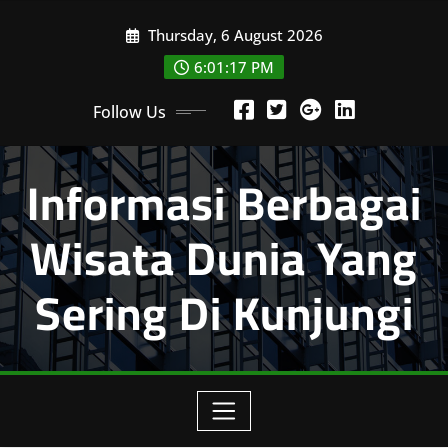
Skip
Thursday, 6 August 2026
to
content
6:01:18 PM
Follow Us
Informasi Berbagai
Wisata Dunia Yang
Sering Di Kunjungi