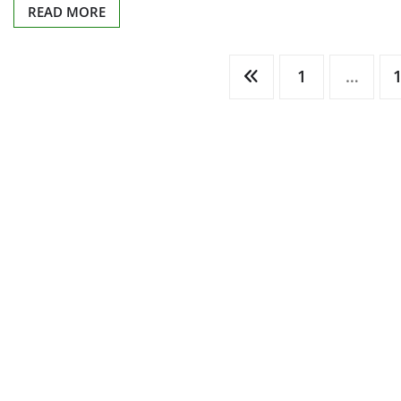
READ MORE
Posts
1
…
pagination