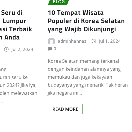
BLOG
Seru di
10 Tempat Wisata
a Lumpur
Populer di Korea Selatan
asi Terbaik
yang Wajib Dikunjungi
an Anda
adminhannaz
Jul 1, 2024
0
Jul 2, 2024
Korea Selatan memang terkenal
dengan keindahan alamnya yang
ang
memukau dan juga kekayaan
uran seru ke
budayanya yang menarik. Tak heran
n 2024? Jika iya,
jika negara ini…
boleh melewatkan
u…
READ MORE