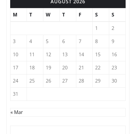
AUGUST 2026
M
T
W
T
F
S
S
1
2
3
4
5
6
7
8
9
10
11
12
13
14
15
16
17
18
19
20
21
22
23
24
25
26
27
28
29
30
31
« Mar