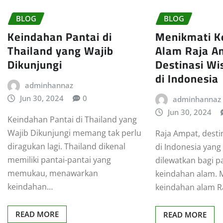
BLOG
BLOG
Keindahan Pantai di
Menikmati K
Thailand yang Wajib
Alam Raja A
Dikunjungi
Destinasi Wi
di Indonesia
adminhannaz
Jun 30, 2024
0
adminhannaz
Jun 30, 2024
Keindahan Pantai di Thailand yang
Wajib Dikunjungi memang tak perlu
Raja Ampat, destin
diragukan lagi. Thailand dikenal
di Indonesia yang
memiliki pantai-pantai yang
dilewatkan bagi p
memukau, menawarkan
keindahan alam. 
keindahan…
keindahan alam R
READ MORE
READ MORE