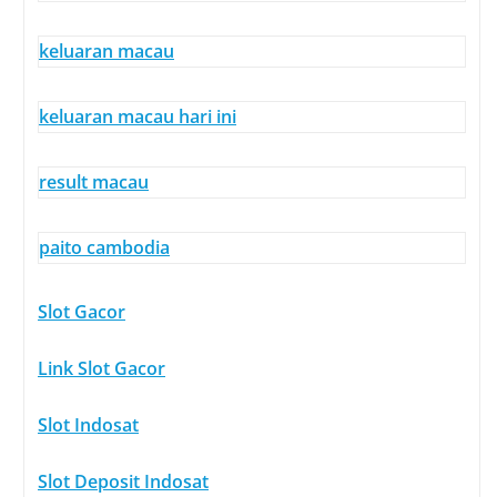
keluaran macau
keluaran macau hari ini
result macau
paito cambodia
Slot Gacor
Link Slot Gacor
Slot Indosat
Slot Deposit Indosat