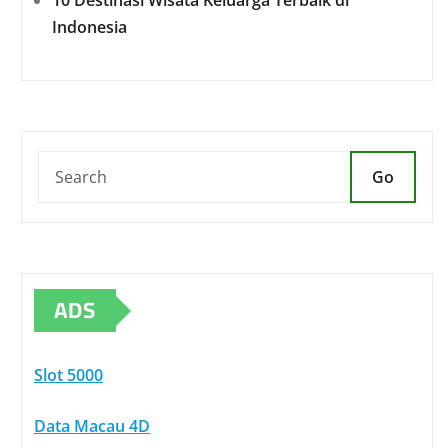
10 Destinasi Wisata Keluarga Terbaik di
Indonesia
Go
ADS
Slot 5000
Data Macau 4D