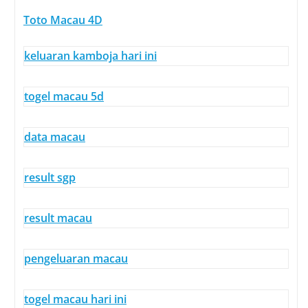
Toto Macau 4D
keluaran kamboja hari ini
togel macau 5d
data macau
result sgp
result macau
pengeluaran macau
togel macau hari ini