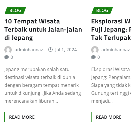
BLOG
BLOG
10 Tempat Wisata
Eksplorasi 
Terbaik untuk Jalan-jalan
Fuji Jepang
di Jepang
Tak Terlupa
adminhannaz
Jul 1, 2024
adminhannaz
0
0
Jepang merupakan salah satu
Eksplorasi Wisata
destinasi wisata terbaik di dunia
Jepang: Pengalam
dengan beragam tempat menarik
Siapa yang tidak 
untuk dikunjungi. Jika Anda sedang
Gunung tertinggi d
merencanakan liburan…
menjadi…
READ MORE
READ MORE