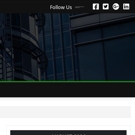
Follow Us