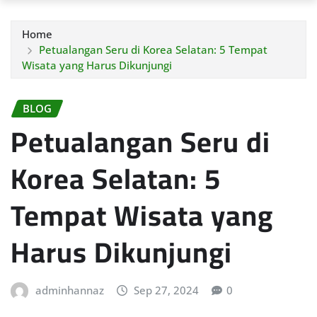
Home
Petualangan Seru di Korea Selatan: 5 Tempat
Wisata yang Harus Dikunjungi
BLOG
Petualangan Seru di
Korea Selatan: 5
Tempat Wisata yang
Harus Dikunjungi
adminhannaz
Sep 27, 2024
0