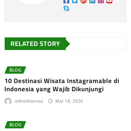
RELATED STORY
BLOG
10 Destinasi Wisata Instagramable di
Indonesia yang Wajib Dikunjungi
adminhannaz
Mar 18, 2026
BLOG