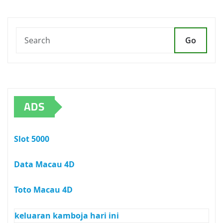
Go
ADS
Slot 5000
Data Macau 4D
Toto Macau 4D
keluaran kamboja hari ini