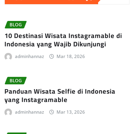
BLOG
10 Destinasi Wisata Instagramable di
Indonesia yang Wajib Dikunjungi
adminhannaz
Mar 18, 2026
BLOG
Panduan Wisata Selfie di Indonesia
yang Instagramable
adminhannaz
Mar 13, 2026