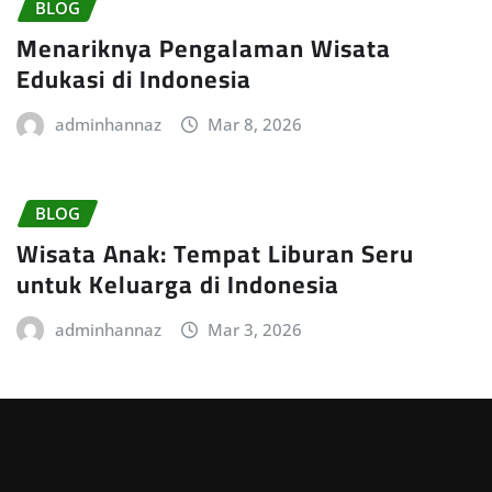
BLOG
Menariknya Pengalaman Wisata
Edukasi di Indonesia
adminhannaz
Mar 8, 2026
BLOG
Wisata Anak: Tempat Liburan Seru
untuk Keluarga di Indonesia
adminhannaz
Mar 3, 2026