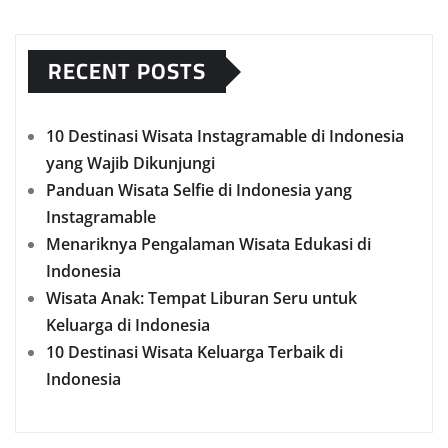
RECENT POSTS
10 Destinasi Wisata Instagramable di Indonesia
yang Wajib Dikunjungi
Panduan Wisata Selfie di Indonesia yang
Instagramable
Menariknya Pengalaman Wisata Edukasi di
Indonesia
Wisata Anak: Tempat Liburan Seru untuk
Keluarga di Indonesia
10 Destinasi Wisata Keluarga Terbaik di
Indonesia