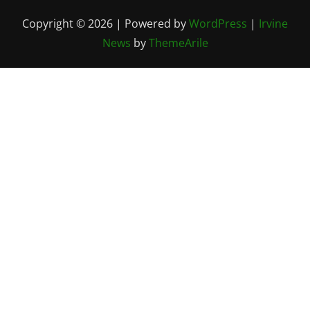
Copyright © 2026 | Powered by
WordPress
|
Irvine
News
by
ThemeArile