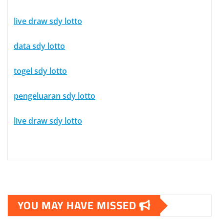
live draw sdy lotto
data sdy lotto
togel sdy lotto
pengeluaran sdy lotto
live draw sdy lotto
YOU MAY HAVE MISSED