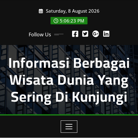
Skip
Saturday, 8 August 2026
to
content
5:06:24 PM
Follow Us
Informasi Berbagai
Wisata Dunia Yang
Sering Di Kunjungi