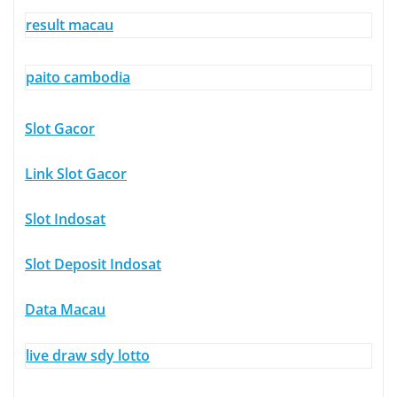
result macau
paito cambodia
Slot Gacor
Link Slot Gacor
Slot Indosat
Slot Deposit Indosat
Data Macau
live draw sdy lotto