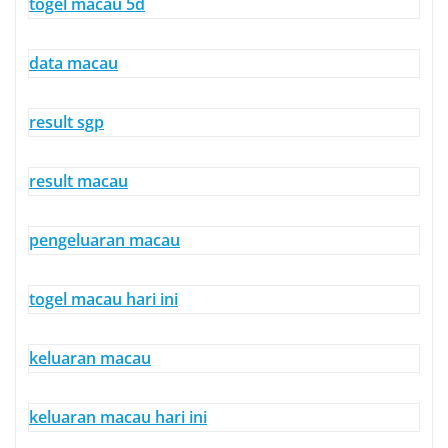
togel macau 5d
data macau
result sgp
result macau
pengeluaran macau
togel macau hari ini
keluaran macau
keluaran macau hari ini