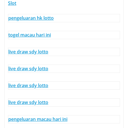
Slot
pengeluaran hk lotto
togel macau hari ini
live draw sdy lotto
live draw sdy lotto
live draw sdy lotto
live draw sdy lotto
pengeluaran macau hari ini