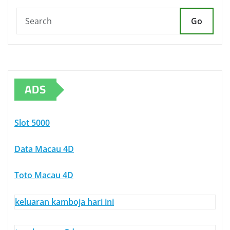
Go
ADS
Slot 5000
Data Macau 4D
Toto Macau 4D
keluaran kamboja hari ini