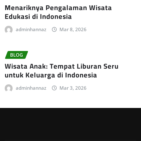
Menariknya Pengalaman Wisata
Edukasi di Indonesia
adminhannaz
Mar 8, 2026
BLOG
Wisata Anak: Tempat Liburan Seru
untuk Keluarga di Indonesia
adminhannaz
Mar 3, 2026