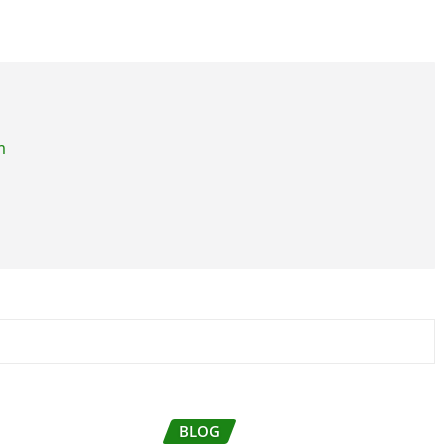
m
BLOG