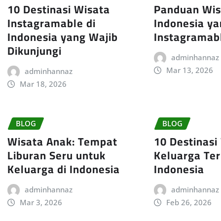
10 Destinasi Wisata
Panduan Wisa
Instagramable di
Indonesia y
Indonesia yang Wajib
Instagramab
Dikunjungi
adminhannaz
Mar 13, 2026
adminhannaz
Mar 18, 2026
BLOG
BLOG
Wisata Anak: Tempat
10 Destinasi
Liburan Seru untuk
Keluarga Ter
Keluarga di Indonesia
Indonesia
adminhannaz
adminhannaz
Mar 3, 2026
Feb 26, 2026