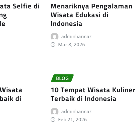
ta Selfie di
Menariknya Pengalaman
ang
Wisata Edukasi di
le
Indonesia
adminhannaz
Mar 8, 2026
BLOG
 Wisata
10 Tempat Wisata Kuliner
baik di
Terbaik di Indonesia
adminhannaz
Feb 21, 2026