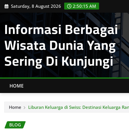
Skip
Saturday, 8 August 2026
2:50:16 AM
to
content
Informasi Berbagai
Wisata Dunia Yang
Sering Di Kunjungi
HOME
Home
Liburan Keluarga di Swiss: Destinasi Keluarga Ra
BLOG