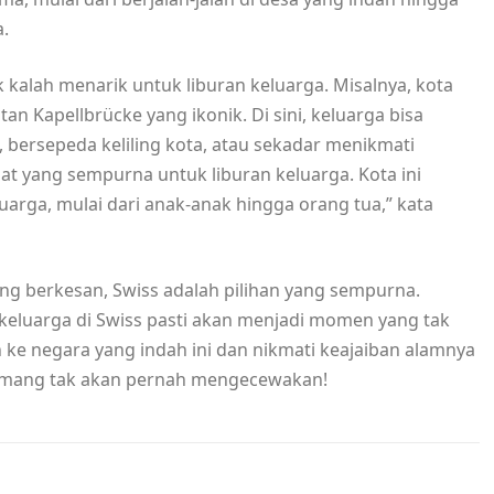
a.
ak kalah menarik untuk liburan keluarga. Misalnya, kota
 Kapellbrücke yang ikonik. Di sini, keluarga bisa
, bersepeda keliling kota, atau sekadar menikmati
 yang sempurna untuk liburan keluarga. Kota ini
arga, mulai dari anak-anak hingga orang tua,” kata
ang berkesan, Swiss adalah pilihan yang sempurna.
 keluarga di Swiss pasti akan menjadi momen yang tak
ke negara yang indah ini dan nikmati keajaiban alamnya
 memang tak akan pernah mengecewakan!