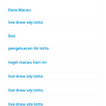
Data Macau
live draw sdy lotto
Slot
pengeluaran hk lotto
togel macau hari ini
live draw sdy lotto
live draw sdy lotto
live draw sdy lotto