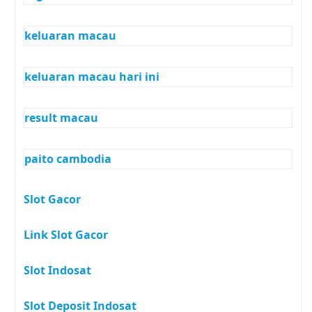
keluaran macau
keluaran macau hari ini
result macau
paito cambodia
Slot Gacor
Link Slot Gacor
Slot Indosat
Slot Deposit Indosat