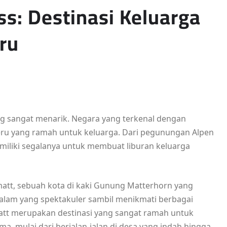
ss: Destinasi Keluarga
ru
ng sangat menarik. Negara yang terkenal dengan
eru yang ramah untuk keluarga. Dari pegunungan Alpen
iliki segalanya untuk membuat liburan keluarga
ermatt, sebuah kota di kaki Gunung Matterhorn yang
 alam yang spektakuler sambil menikmati berbagai
rmatt merupakan destinasi yang sangat ramah untuk
a, mulai dari berjalan-jalan di desa yang indah hingga