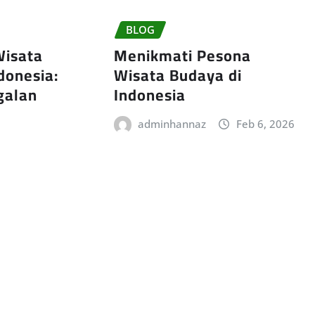
BLOG
Wisata
Menikmati Pesona
donesia:
Wisata Budaya di
galan
Indonesia
adminhannaz
Feb 6, 2026