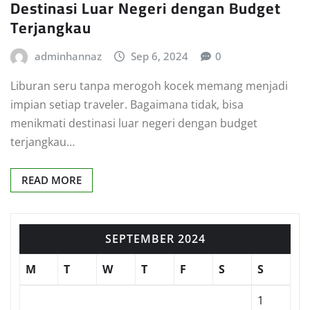
Destinasi Luar Negeri dengan Budget
Terjangkau
adminhannaz
Sep 6, 2024
0
Liburan seru tanpa merogoh kocek memang menjadi
impian setiap traveler. Bagaimana tidak, bisa
menikmati destinasi luar negeri dengan budget
terjangkau…
READ MORE
SEPTEMBER 2024
M
T
W
T
F
S
S
1