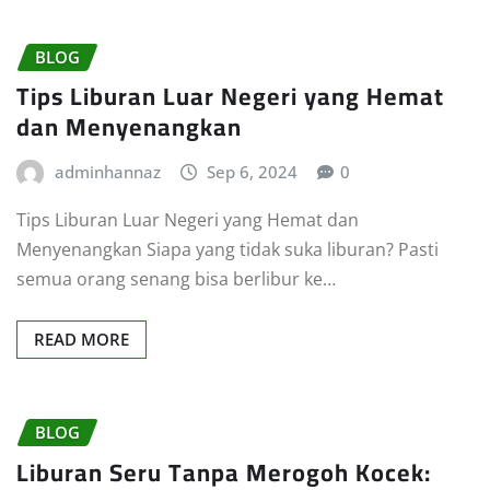
BLOG
Tips Liburan Luar Negeri yang Hemat
dan Menyenangkan
adminhannaz
Sep 6, 2024
0
Tips Liburan Luar Negeri yang Hemat dan
Menyenangkan Siapa yang tidak suka liburan? Pasti
semua orang senang bisa berlibur ke…
READ MORE
BLOG
Liburan Seru Tanpa Merogoh Kocek: