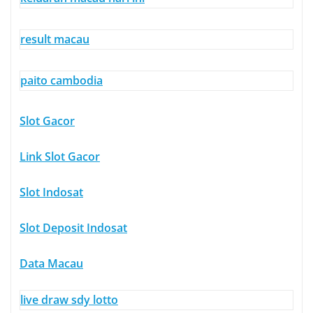
result macau
paito cambodia
Slot Gacor
Link Slot Gacor
Slot Indosat
Slot Deposit Indosat
Data Macau
live draw sdy lotto