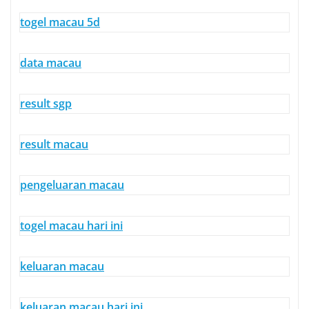
togel macau 5d
data macau
result sgp
result macau
pengeluaran macau
togel macau hari ini
keluaran macau
keluaran macau hari ini