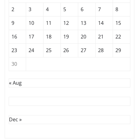
2
3
4
5
6
7
8
9
10
11
12
13
14
15
16
17
18
19
20
21
22
23
24
25
26
27
28
29
30
« Aug
Dec »