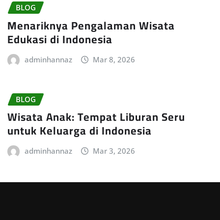
BLOG
Menariknya Pengalaman Wisata
Edukasi di Indonesia
adminhannaz
Mar 8, 2026
BLOG
Wisata Anak: Tempat Liburan Seru
untuk Keluarga di Indonesia
adminhannaz
Mar 3, 2026