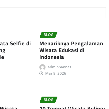
BLOG
ta Selfie di
Menariknya Pengalaman
ang
Wisata Edukasi di
le
Indonesia
adminhannaz
Mar 8, 2026
BLOG
 Wisata
10 Tempat Wisata Kuliner