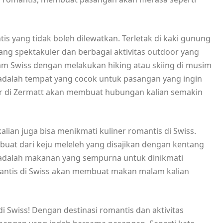
is yang tidak boleh dilewatkan. Terletak di kaki gunung
g spektakuler dan berbagai aktivitas outdoor yang
am Swiss dengan melakukan hiking atau skiing di musim
t adalah tempat yang cocok untuk pasangan yang ingin
or di Zermatt akan membuat hubungan kalian semakin
alian juga bisa menikmati kuliner romantis di Swiss.
rbuat dari keju meleleh yang disajikan dengan kentang
te adalah makanan yang sempurna untuk dinikmati
mantis di Swiss akan membuat makan malam kalian
i Swiss! Dengan destinasi romantis dan aktivitas