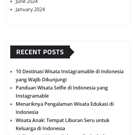
June 2024
January 2024
RECENT POSTS
10 Destinasi Wisata Instagramable di Indonesia
yang Wajib Dikunjungi
Panduan Wisata Selfie di Indonesia yang
Instagramable
Menariknya Pengalaman Wisata Edukasi di
Indonesia
Wisata Anak: Tempat Liburan Seru untuk
Keluarga di Indonesia