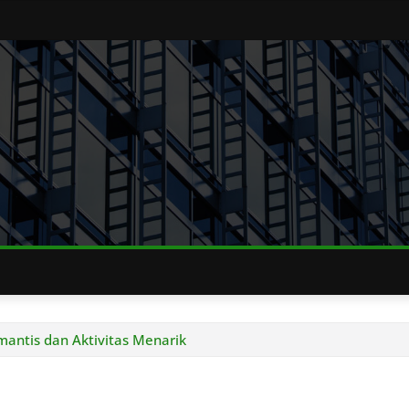
mantis dan Aktivitas Menarik