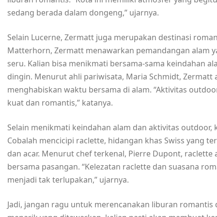
sedang berada dalam dongeng,” ujarnya.
Selain Lucerne, Zermatt juga merupakan destinasi romant
Matterhorn, Zermatt menawarkan pemandangan alam yan
seru. Kalian bisa menikmati bersama-sama keindahan al
dingin. Menurut ahli pariwisata, Maria Schmidt, Zermat
menghabiskan waktu bersama di alam. “Aktivitas outdo
kuat dan romantis,” katanya.
Selain menikmati keindahan alam dan aktivitas outdoor, k
Cobalah mencicipi raclette, hidangan khas Swiss yang te
dan acar. Menurut chef terkenal, Pierre Dupont, raclet
bersama pasangan. “Kelezatan raclette dan suasana ro
menjadi tak terlupakan,” ujarnya.
Jadi, jangan ragu untuk merencanakan liburan romantis d