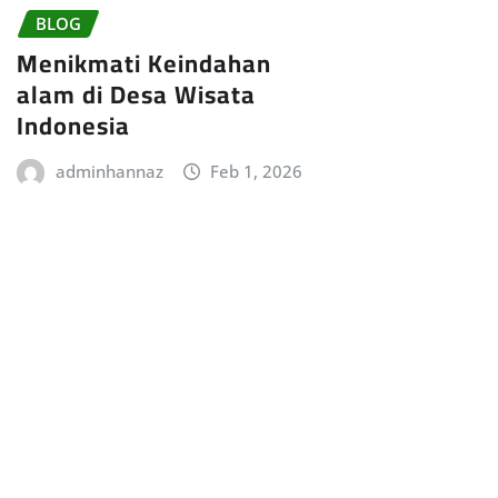
BLOG
Menikmati Keindahan
alam di Desa Wisata
Indonesia
adminhannaz
Feb 1, 2026