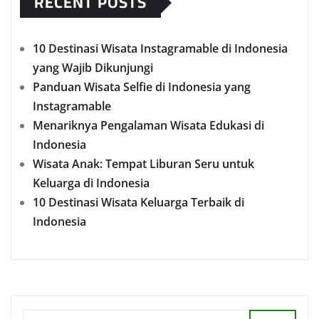
RECENT POSTS
10 Destinasi Wisata Instagramable di Indonesia
yang Wajib Dikunjungi
Panduan Wisata Selfie di Indonesia yang
Instagramable
Menariknya Pengalaman Wisata Edukasi di
Indonesia
Wisata Anak: Tempat Liburan Seru untuk
Keluarga di Indonesia
10 Destinasi Wisata Keluarga Terbaik di
Indonesia