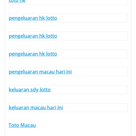
toto hk
pengeluaran hk lotto
pengeluaran hk lotto
pengeluaran hk lotto
pengeluaran macau hari ini
keluaran sdy lotto
keluaran macau hari ini
Toto Macau