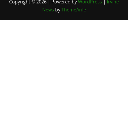
Copyright © 2026 | Powered by
WordPress
|
Irvine
News
by
ThemeArile