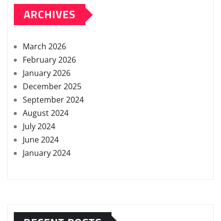
ARCHIVES
March 2026
February 2026
January 2026
December 2025
September 2024
August 2024
July 2024
June 2024
January 2024