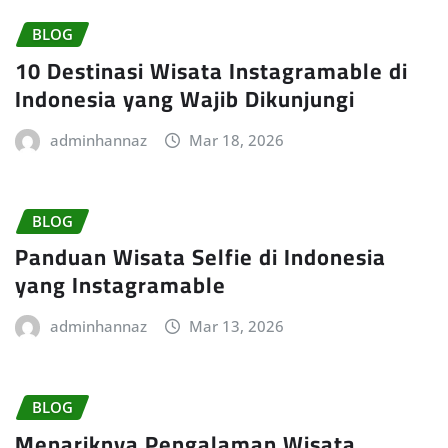
BLOG
10 Destinasi Wisata Instagramable di
Indonesia yang Wajib Dikunjungi
adminhannaz
Mar 18, 2026
BLOG
Panduan Wisata Selfie di Indonesia
yang Instagramable
adminhannaz
Mar 13, 2026
BLOG
Menariknya Pengalaman Wisata