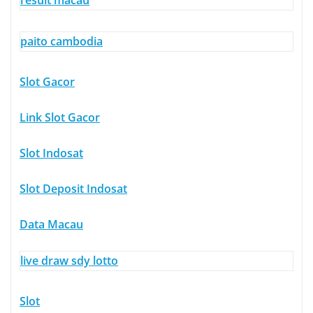
result macau
paito cambodia
Slot Gacor
Link Slot Gacor
Slot Indosat
Slot Deposit Indosat
Data Macau
live draw sdy lotto
Slot