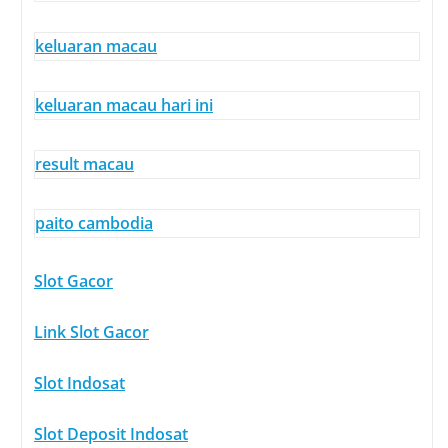
keluaran macau
keluaran macau hari ini
result macau
paito cambodia
Slot Gacor
Link Slot Gacor
Slot Indosat
Slot Deposit Indosat