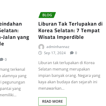
BLOG
eindahan
Liburan Tak Terlupakan di
Selatan:
Korea Selatan: 7 Tempat
-Jalan yang
Wisata Imperdible
le
adminhannaz
Sep 17, 2024
0
0
Liburan tak terlupakan di Korea
Selatan memang merupakan
mang terkenal
impian banyak orang. Negara yang
n alamnya yang
kaya akan budaya dan sejarah ini
ri pegunungan
menawarkan…
 pantai yang
 memiliki…
READ MORE