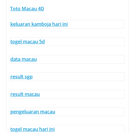
Toto Macau 4D
keluaran kamboja hari ini
togel macau 5d
data macau
result sgp
result macau
pengeluaran macau
togel macau hari ini