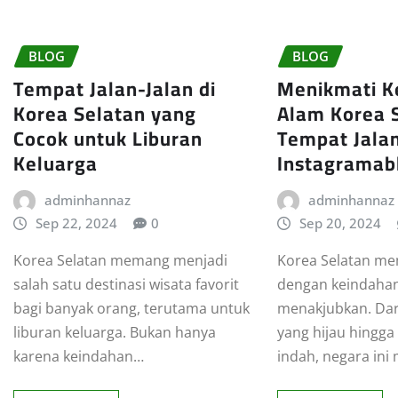
BLOG
BLOG
Tempat Jalan-Jalan di
Menikmati K
Korea Selatan yang
Alam Korea 
Cocok untuk Liburan
Tempat Jalan
Keluarga
Instagramab
adminhannaz
adminhannaz
Sep 22, 2024
0
Sep 20, 2024
Korea Selatan memang menjadi
Korea Selatan me
salah satu destinasi wisata favorit
dengan keindaha
bagi banyak orang, terutama untuk
menakjubkan. Da
liburan keluarga. Bukan hanya
yang hijau hingga
karena keindahan…
indah, negara ini