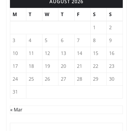
AUGUST 2026
M
T
W
T
F
S
S
1
2
3
4
5
6
7
8
9
10
11
12
13
14
15
16
17
18
19
20
21
22
23
24
25
26
27
28
29
30
31
« Mar