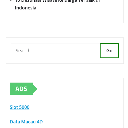
10 Destinasi Wisata Keluarga Terbaik di
Indonesia
Go
ADS
Slot 5000
Data Macau 4D