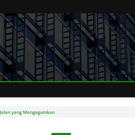
-Jalan yang Mengagumkan