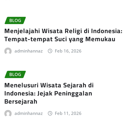
BLOG
Menjelajahi Wisata Religi di Indonesia:
Tempat-tempat Suci yang Memukau
adminhannaz
Feb 16, 2026
BLOG
Menelusuri Wisata Sejarah di
Indonesia: Jejak Peninggalan
Bersejarah
adminhannaz
Feb 11, 2026