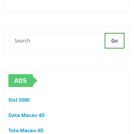
Go
ADS
Slot 5000
Data Macau 4D
Toto Macau 4D