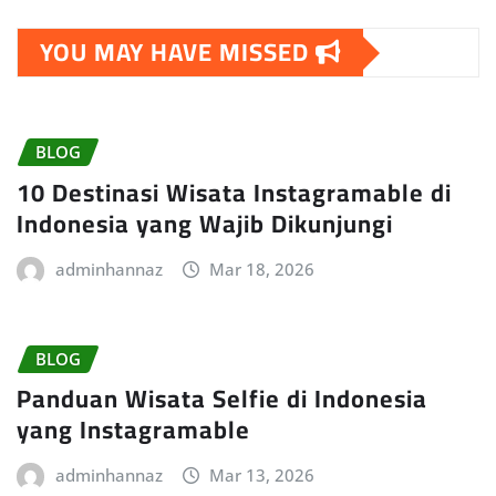
YOU MAY HAVE MISSED
BLOG
10 Destinasi Wisata Instagramable di
Indonesia yang Wajib Dikunjungi
adminhannaz
Mar 18, 2026
BLOG
Panduan Wisata Selfie di Indonesia
yang Instagramable
adminhannaz
Mar 13, 2026