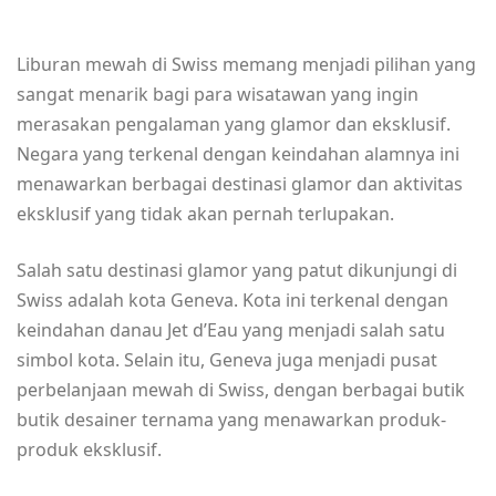
Liburan mewah di Swiss memang menjadi pilihan yang
sangat menarik bagi para wisatawan yang ingin
merasakan pengalaman yang glamor dan eksklusif.
Negara yang terkenal dengan keindahan alamnya ini
menawarkan berbagai destinasi glamor dan aktivitas
eksklusif yang tidak akan pernah terlupakan.
Salah satu destinasi glamor yang patut dikunjungi di
Swiss adalah kota Geneva. Kota ini terkenal dengan
keindahan danau Jet d’Eau yang menjadi salah satu
simbol kota. Selain itu, Geneva juga menjadi pusat
perbelanjaan mewah di Swiss, dengan berbagai butik
butik desainer ternama yang menawarkan produk-
produk eksklusif.