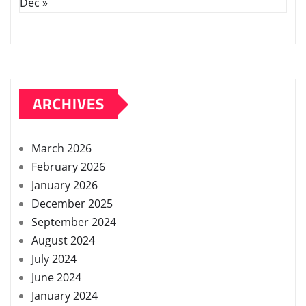
Dec »
ARCHIVES
March 2026
February 2026
January 2026
December 2025
September 2024
August 2024
July 2024
June 2024
January 2024