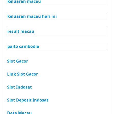
keluaran macau
keluaran macau hari ini
result macau
paito cambodia
Slot Gacor
Link Slot Gacor
Slot Indosat
Slot Deposit Indosat
Data Macau