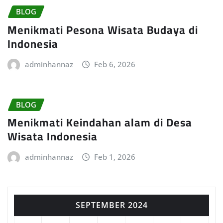
BLOG
Menikmati Pesona Wisata Budaya di
Indonesia
adminhannaz
Feb 6, 2026
BLOG
Menikmati Keindahan alam di Desa
Wisata Indonesia
adminhannaz
Feb 1, 2026
SEPTEMBER 2024