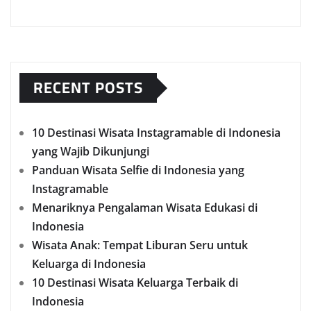
RECENT POSTS
10 Destinasi Wisata Instagramable di Indonesia
yang Wajib Dikunjungi
Panduan Wisata Selfie di Indonesia yang
Instagramable
Menariknya Pengalaman Wisata Edukasi di
Indonesia
Wisata Anak: Tempat Liburan Seru untuk
Keluarga di Indonesia
10 Destinasi Wisata Keluarga Terbaik di
Indonesia