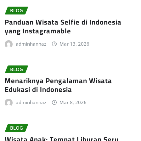
BLOG
Panduan Wisata Selfie di Indonesia
yang Instagramable
adminhannaz
Mar 13, 2026
BLOG
Menariknya Pengalaman Wisata
Edukasi di Indonesia
adminhannaz
Mar 8, 2026
BLOG
Wisata Anak: Tempat Liburan Seru