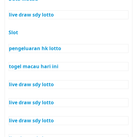
live draw sdy lotto
Slot
pengeluaran hk lotto
togel macau hari ini
live draw sdy lotto
live draw sdy lotto
live draw sdy lotto